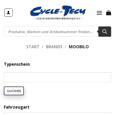
Zum
Inhalt
springen
Products
search
START
/
BRANDS
/
MOOBILO
Typenschein
SUCHEN
Fahrzeugart