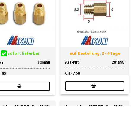
sofort lieferbar
auf Bestellung, 2 - 4 Tage
Art-Nr:
281998
Nr:
525650
CHF
7.50
5.90
ptdüse MIKUNI (Typ MKA)
Hauptdüse MIKUNI (Typ MKC)
Ø 5.3 x 0.9mm (Gr. 350)
Ø 4.9 x 0.75mm (Gr. 95)