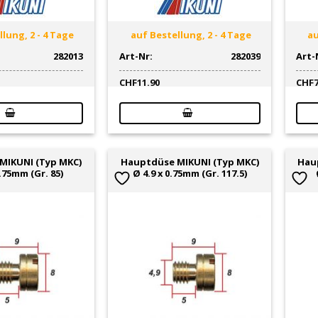
lung, 2 - 4 Tage
auf Bestellung, 2 - 4 Tage
au
282013
Art-Nr:
282039
Art-
CHF
11.90
CHF
MIKUNI (Typ MKC)
Hauptdüse MIKUNI (Typ MKC)
Hau
0.75mm (Gr. 85)
Ø 4.9 x 0.75mm (Gr. 117.5)