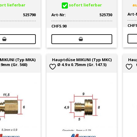
rt lieferbar
sofort lieferbar
au
Art-
525790
Art-Nr:
525730
CHF
CHF
5.90
MIKUNI (Typ MKA)
Hauptdüse MIKUNI (Typ MKC)
Hau
0.9mm (Gr. 560)
Ø 4.9 x 0.75mm (Gr. 147.5)