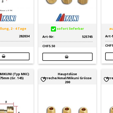
lung, 2 - 4 Tage
sofort lieferbar
au
282034
Art-
Art-Nr:
525745
CHF
CHF
5.50
MIKUNI (Typ MKC)
Hauptdüse
.75mm (Gr. 145)
Arreche/Amal/Mikuni Grösse
Arr
200