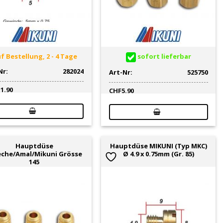
f Bestellung, 2 - 4 Tage
sofort lieferbar
Nr:
282024
Art-Nr:
525750
11.90
CHF
5.90
Hauptdüse
Hauptdüse MIKUNI (Typ MKC)
eche/Amal/Mikuni Grösse
Ø 4.9 x 0.75mm (Gr. 85)
145