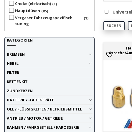
Choke (elektrisch)
1
Hauptdüsen
85
Universe
Vergaser fahrzeugspezifisch
1
tuning
SUCHEN
KATEGORIEN
Ha
Arreche/Am
BREMSEN
HEBEL
FILTER
KETTENKIT
ZÜNDKERZEN
BATTERIE / -LADEGERÄTE
OEL / FLÜSSIGKEITEN / BETRIEBSMITTEL
ANTRIEB / MOTOR / GETRIEBE
RAHMEN / FAHRGESTELL / KAROSSERIE