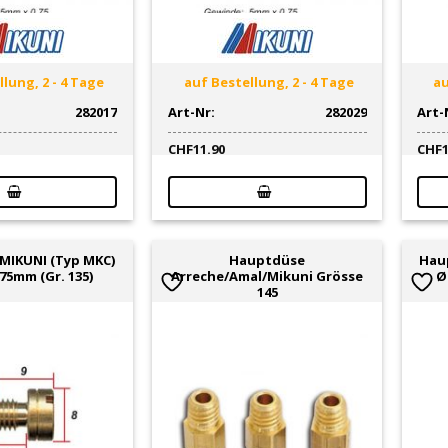
lung, 2 - 4 Tage
auf Bestellung, 2 - 4 Tage
au
282017
Art-Nr:
282029
Art-
CHF
11.90
CHF
MIKUNI (Typ MKC)
Hauptdüse
Hau
.75mm (Gr. 135)
Arreche/Amal/Mikuni Grösse
Ø
145