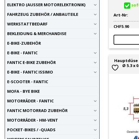
ELEKTRO (AUSSER MOTORELEKTRONIK)
sofo
FAHRZEUG ZUBEHÖR / ANBAUTEILE
Art-Nr:
WERKSTATTBEDARF
CHF
5.90
BEKLEIDUNG & MERCHANDISE
E-BIKE-ZUBEHÖR
E-BIKE - FANTIC
Hauptdüse 
FANTIC E-BIKE ZUBEHÖR
Ø 5.3 x 
E-BIKE - FANTIC ISSIMO
E-SCOOTER - FANTIC
MOFA - BYE BIKE
MOTORRÄDER - FANTIC
FANTIC MOTORRAD ZUBEHÖR
MOTORRÄDER - HM-VENT
POCKET-BIKES / -QUADS