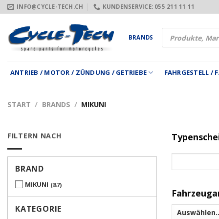
Zum
INFO@CYCLE-TECH.CH
KUNDENSERVICE: 055 211 11 11
Inhalt
springen
Products
BRANDS
search
ANTRIEB / MOTOR / ZÜNDUNG / GETRIEBE
FAHRGESTELL /
START
/
BRANDS
/
MIKUNI
FILTERN NACH
Typensche
BRAND
MIKUNI
87
Fahrzeuga
KATEGORIE