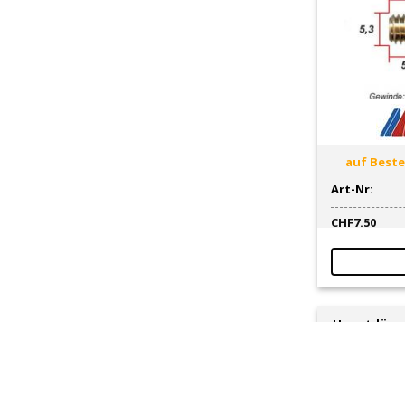
auf Bestel
Art-Nr:
CHF
7.50
Hauptdüse 
Ø 4.9 x 0