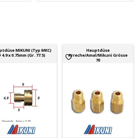
ptdüse MIKUNI (Typ MKC)
Hauptdüse
 4.9 x 0.75mm (Gr. 77.5)
Arreche/Amal/Mikuni Grösse
70