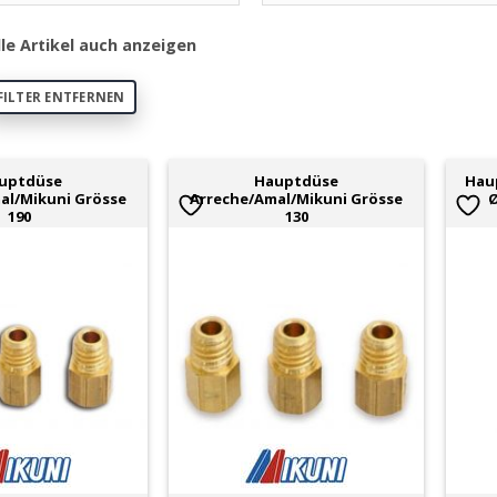
lle Artikel auch anzeigen
FILTER ENTFERNEN
uptdüse
Hauptdüse
Hau
al/Mikuni Grösse
Arreche/Amal/Mikuni Grösse
Ø
190
130