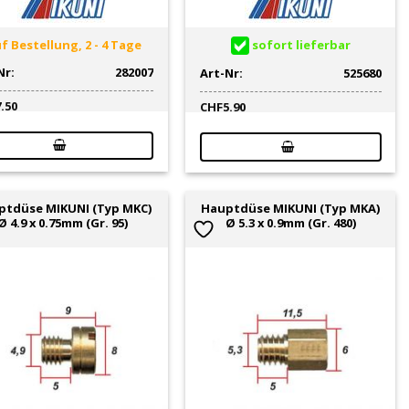
f Bestellung, 2 - 4 Tage
sofort lieferbar
Nr:
282007
Art-Nr:
525680
7.50
CHF
5.90
ptdüse MIKUNI (Typ MKC)
Hauptdüse MIKUNI (Typ MKA)
Ø 4.9 x 0.75mm (Gr. 95)
Ø 5.3 x 0.9mm (Gr. 480)