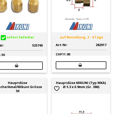
sofort lieferbar
auf Bestellung, 2 - 4 Tage
Art-Nr:
282017
Nr:
525745
CHF
11.90
5.50
Hauptdüse
Hauptdüse MIKUNI (Typ MKA)
eche/Amal/Mikuni Grösse
Ø 5.3 x 0.9mm (Gr. 380)
50