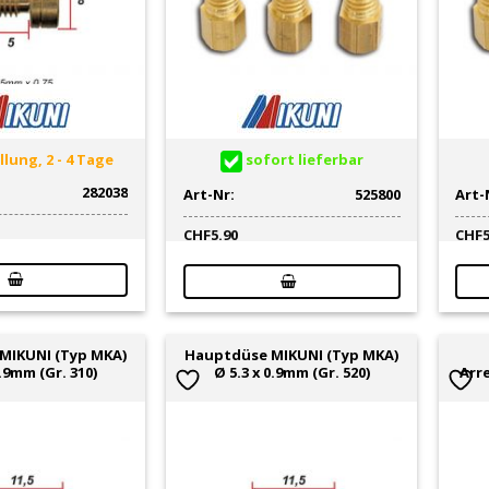
lung, 2 - 4 Tage
sofort lieferbar
282038
Art-Nr:
525800
Art-
CHF
5.90
CHF
MIKUNI (Typ MKA)
Hauptdüse MIKUNI (Typ MKA)
0.9mm (Gr. 310)
Ø 5.3 x 0.9mm (Gr. 520)
Arr