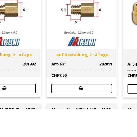
lung, 2 - 4 Tage
auf Bestellung, 2 - 4 Tage
281992
Art-Nr:
282011
Art-
CHF
7.50
CHF
MIKUNI (Typ MKC)
Hauptdüse MIKUNI (Typ MKC)
Hau
.75mm (Gr. 125)
Ø 4.9 x 0.75mm (Gr. 135)