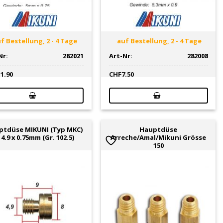
f Bestellung, 2 - 4 Tage
auf Bestellung, 2 - 4 Tage
Nr:
282021
Art-Nr:
282008
11.90
CHF
7.50
ptdüse MIKUNI (Typ MKC)
Hauptdüse
 4.9 x 0.75mm (Gr. 102.5)
Arreche/Amal/Mikuni Grösse
150