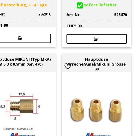
f Bestellung, 2 - 4 Tage
sofort lieferbar
Nr:
282016
Art-Nr:
525670
11.90
CHF
5.90
ptdüse MIKUNI (Typ MKA)
Hauptdüse
Ø 5.3 x 0.9mm (Gr. 470)
Arreche/Amal/Mikuni Grösse
80