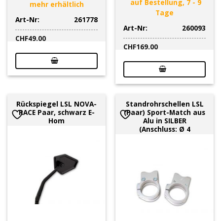
auf Bestellung, 7 - 9
mehr erhältlich
Tage
Art-Nr:
261778
Art-Nr:
260093
CHF
49.00
CHF
169.00
Rückspiegel LSL NOVA-
Standrohrschellen LSL
RACE Paar, schwarz E-
(Paar) Sport-Match aus
Hom
Alu in SILBER
(Anschluss: Ø 4