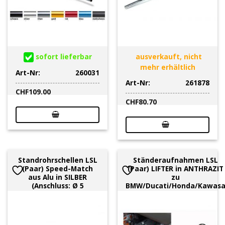
sofort lieferbar
ausverkauft, nicht
mehr erhältlich
Art-Nr:
260031
Art-Nr:
261878
CHF
109.00
CHF
80.70
Standrohrschellen LSL
Ständeraufnahmen LSL
(Paar) Speed-Match
(Paar) LIFTER in ANTHRAZIT
aus Alu in SILBER
zu
(Anschluss: Ø 5
BMW/Ducati/Honda/Kawas