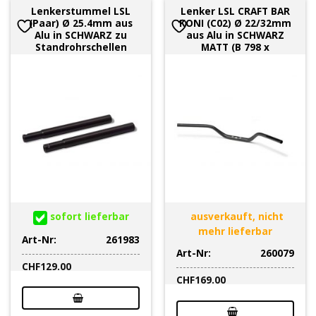
Lenkerstummel LSL
Lenker LSL CRAFT BAR
(Paar) Ø 25.4mm aus
KONI (C02) Ø 22/32mm
Alu in SCHWARZ zu
aus Alu in SCHWARZ
Standrohrschellen
MATT (B 798 x
sofort lieferbar
ausverkauft, nicht
mehr lieferbar
Art-Nr:
261983
Art-Nr:
260079
CHF
129.00
CHF
169.00