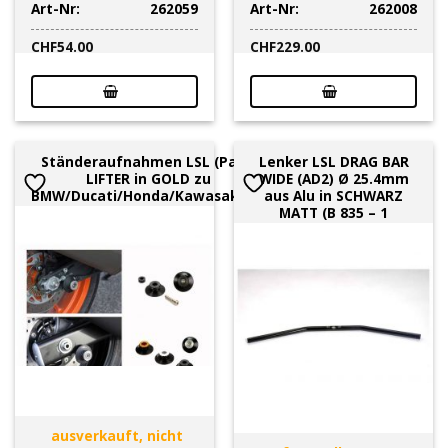
Art-Nr:
262059
Art-Nr:
262008
CHF
54.00
CHF
229.00
Ständeraufnahmen LSL (Paar)
Lenker LSL DRAG BAR
LIFTER in GOLD zu
WIDE (AD2) Ø 25.4mm
BMW/Ducati/Honda/Kawasaki/KT
aus Alu in SCHWARZ
MATT (B 835 – 1
ausverkauft, nicht