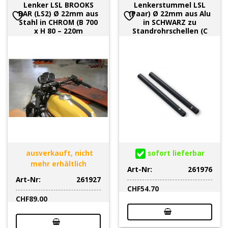
Lenker LSL BROOKS
Lenkerstummel LSL
BAR (LS2) Ø 22mm aus
(Paar) Ø 22mm aus Alu
Stahl in CHROM (B 700
in SCHWARZ zu
x H 80 – 220m
Standrohrschellen (C
ausverkauft, nicht
sofort lieferbar
mehr erhältlich
Art-Nr:
261976
Art-Nr:
261927
CHF
54.70
CHF
89.00