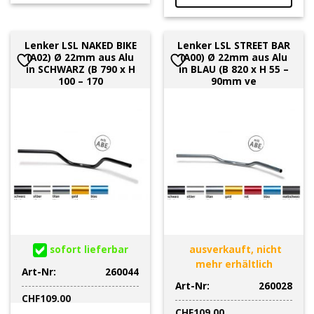
Lenker LSL NAKED BIKE
Lenker LSL STREET BAR
(A02) Ø 22mm aus Alu
(A00) Ø 22mm aus Alu
in SCHWARZ (B 790 x H
in BLAU (B 820 x H 55 –
100 – 170
90mm ve
sofort lieferbar
ausverkauft, nicht
mehr erhältlich
Art-Nr:
260044
Art-Nr:
260028
CHF
109.00
CHF
109.00