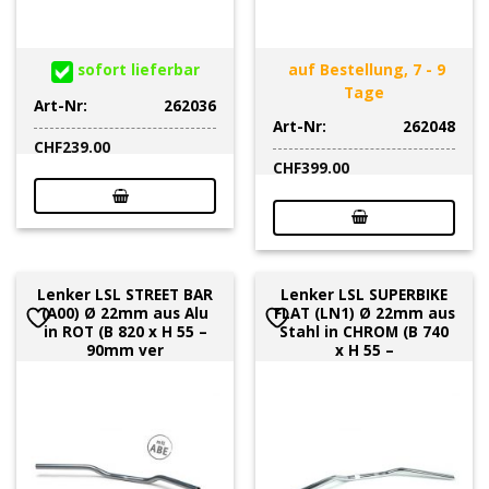
sofort lieferbar
auf Bestellung, 7 - 9
Tage
Art-Nr:
262036
Art-Nr:
262048
CHF
239.00
CHF
399.00
Lenker LSL STREET BAR
Lenker LSL SUPERBIKE
(A00) Ø 22mm aus Alu
FLAT (LN1) Ø 22mm aus
in ROT (B 820 x H 55 –
Stahl in CHROM (B 740
90mm ver
x H 55 –