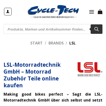
Zum
Inhalt
springen
Products
search
START
/
BRANDS
/
LSL
LSL-Motorradtechnik
GmbH – Motorrad
Zubehör Teile online
kaufen
Making good bikes perfect – Sagt die LSL-
Motorradtechnik GmbH über sich selbst und setzt
sich selber eine hohe Messlatte. Seit den 90er-