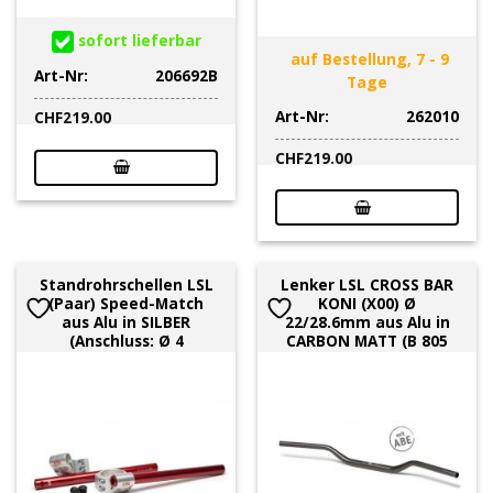
sofort lieferbar
auf Bestellung, 7 - 9
Art-Nr:
206692B
Tage
Art-Nr:
262010
CHF
219.00
CHF
219.00
Standrohrschellen LSL
Lenker LSL CROSS BAR
(Paar) Speed-Match
KONI (X00) Ø
aus Alu in SILBER
22/28.6mm aus Alu in
(Anschluss: Ø 4
CARBON MATT (B 805