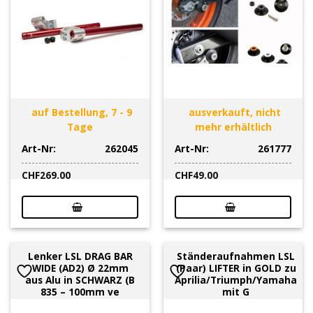
auf Bestellung, 7 - 9
ausverkauft, nicht
Tage
mehr erhältlich
Art-Nr:
262045
Art-Nr:
261777
CHF
269.00
CHF
49.00
Lenker LSL DRAG BAR
Ständeraufnahmen LSL
WIDE (AD2) Ø 22mm
(Paar) LIFTER in GOLD zu
aus Alu in SCHWARZ (B
Aprilia/Triumph/Yamaha
835 – 100mm ve
mit G