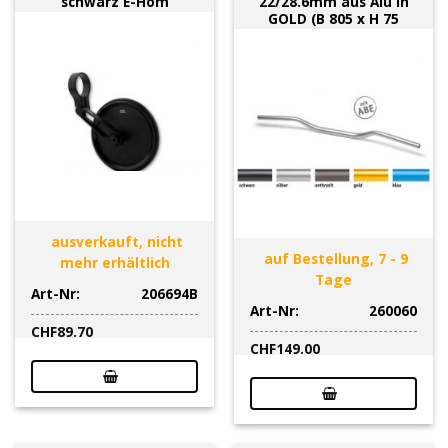
schwarz E-Hom
22/28.6mm aus Alu in
GOLD (B 805 x H 75
ausverkauft, nicht
auf Bestellung, 7 - 9
mehr erhältlich
Tage
Art-Nr:
206694B
Art-Nr:
260060
CHF
89.70
CHF
149.00