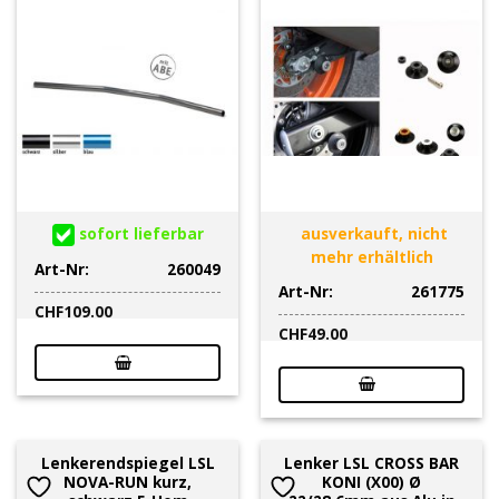
sofort lieferbar
ausverkauft, nicht
mehr erhältlich
Art-Nr:
260049
Art-Nr:
261775
CHF
109.00
CHF
49.00
Lenkerendspiegel LSL
Lenker LSL CROSS BAR
NOVA-RUN kurz,
KONI (X00) Ø