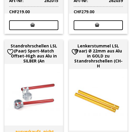
Art-Nr:
262015
Art-Nr:
262039
CHF
219.00
CHF
279.00
Standrohrschellen LSL
Lenkerstummel LSL
(Paar) Sport-Match
(Paar) Ø 22mm aus Alu
Offset-High aus Alu in
in GOLD zu
SILBER (An
Standrohrschellen (CH-
H
ausverkauft, nicht