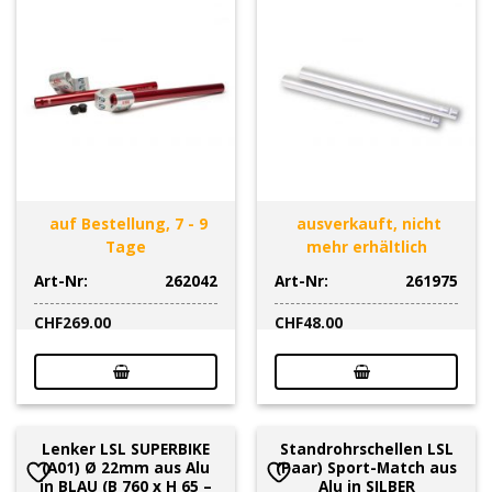
auf Bestellung, 7 - 9
ausverkauft, nicht
Tage
mehr erhältlich
Art-Nr:
262042
Art-Nr:
261975
CHF
269.00
CHF
48.00
Lenker LSL SUPERBIKE
Standrohrschellen LSL
(A01) Ø 22mm aus Alu
(Paar) Sport-Match aus
in BLAU (B 760 x H 65 –
Alu in SILBER