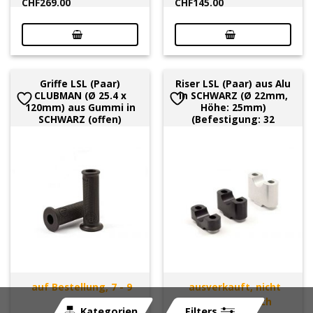
CHF
269.00
CHF
145.00
Griffe LSL (Paar)
Riser LSL (Paar) aus Alu
CLUBMAN (Ø 25.4 x
in SCHWARZ (Ø 22mm,
120mm) aus Gummi in
Höhe: 25mm)
SCHWARZ (offen)
(Befestigung: 32
auf Bestellung, 7 - 9
ausverkauft, nicht
Tage
mehr erhältlich
Kategorien
Filters