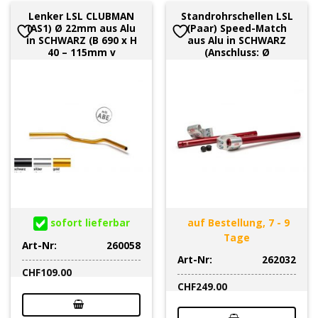
Lenker LSL CLUBMAN
Standrohrschellen LSL
(AS1) Ø 22mm aus Alu
(Paar) Speed-Match
in SCHWARZ (B 690 x H
aus Alu in SCHWARZ
40 – 115mm v
(Anschluss: Ø
sofort lieferbar
auf Bestellung, 7 - 9
Tage
Art-Nr:
260058
Art-Nr:
262032
CHF
109.00
CHF
249.00