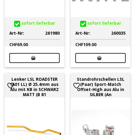
alle Arten von Motorräder wie Chopper, Café-
Racer, Naked Bikes sowie Stummellenker für
Supersport Race Bikes.
sofort lieferbar
sofort lieferbar
Andere Lenkertypen:
Art-Nr:
261980
Art-Nr:
260035
Superbike, Superbike Flat Trak, Cross Bar, X-Bar,
CHF
69.00
CHF
109.00
Tour Bar, Street Bar, Brooks Bar, Drag Bar,
Adventure Wide Bar, Roadster
Farben / Eloxalfarben:
Chrom / Schwarz, Silber, Gold, Rot, Blau, Grün,
Lenker LSL ROADSTER
Standrohrschellen LSL
(A01 LL) Ø 25.4mm aus
(Paar) Sport-Match
Titan, Nickel, Mattschwarz
Alu mit KB in SCHWARZ
Offset-High aus Alu in
MATT (B 81
SILBER (An
Weitere Produkte:
Hebel: CLASSIC, BOW, ERGONIA
Lenkergewichte: GONIA, RETRO
Blinker RETRO, NOVA,-PRO LED
Rückspiegel NOVA-RUN, NOVA RACE, ERGONIA,