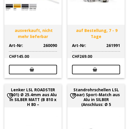
RETRO
Fussrasteranlagen: 2-SLIDE
Achs Ball: CLASSIC; GONIA
Lenker Riser Klemmblock Lenkererhöhung: RISEUP
ausverkauft, nicht
auf Bestellung, 7 - 9
Ausserdem: Bohrschablone, Griffe, Bobbins,
mehr lieferbar
Tage
Hebelschützer, Fender etc
Art-Nr:
260090
Art-Nr:
261991
CHF
145.00
CHF
269.00
Lenker LSL ROADSTER
Standrohrschellen LSL
(A01) Ø 25.4mm aus Alu
(Paar) Sport-Match aus
in SILBER MATT (B 810 x
Alu in SILBER
H 80 –
(Anschluss: Ø 5