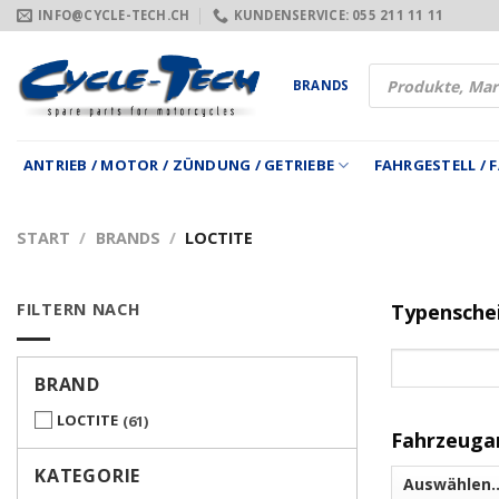
Zum
INFO@CYCLE-TECH.CH
KUNDENSERVICE: 055 211 11 11
Inhalt
springen
Products
BRANDS
search
ANTRIEB / MOTOR / ZÜNDUNG / GETRIEBE
FAHRGESTELL /
START
/
BRANDS
/
LOCTITE
FILTERN NACH
Typensche
BRAND
LOCTITE
61
Fahrzeuga
KATEGORIE