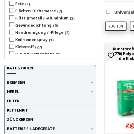
Fett
1
Flächen-Dichtmasse
7
Universe
Flüssigmetall / -Aluminium
3
Gewindedichtung
9
SUCHEN
Handreinigung / -Pflege
2
Keilriemenspray
1
Klebstoff
27
Kunststoff
(770) Poly
O-Ring-Demontage
1
die Kle
Rostlöser / Entroster-Umwandler
1
KATEGORIEN
Schraubensicherung
11
Tankversiegelung / -Sanierung
4
BREMSEN
Teilereiniger / Entfetter
1
HEBEL
FILTER
KETTENKIT
ZÜNDKERZEN
BATTERIE / -LADEGERÄTE