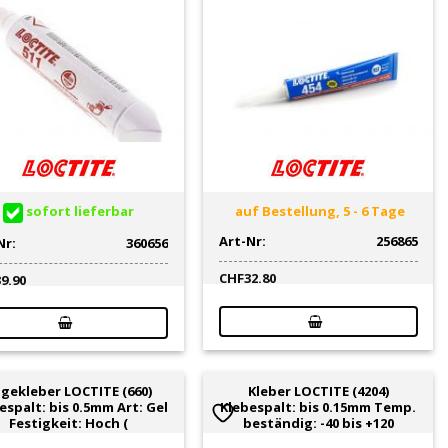
sofort lieferbar
auf Bestellung, 5 - 6 Tage
Art-Nr:
256865
Nr:
360656
CHF
32.80
39.90
gekleber LOCTITE (660)
Kleber LOCTITE (4204)
espalt: bis 0.5mm Art: Gel
Klebespalt: bis 0.15mm Temp.
Festigkeit: Hoch (
beständig: -40 bis +120