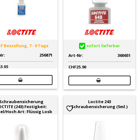
f Bestellung, 7 - 9 Tage
sofort lieferbar
Nr:
256871
Art-Nr:
360651
53.05
CHF
25.90
Schraubensicherung
Loctite 243
CTITE (243) Festigkeit:
Schraubensicherung (5ml.)
el/Hoch Art: Flüssig Losb