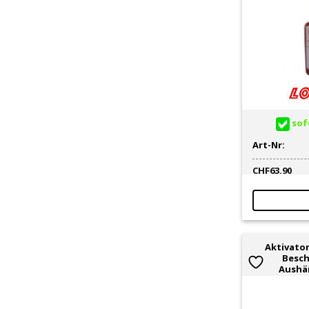
sofo
Art-Nr:
CHF
63.90
Aktivator
Besch
Aushär