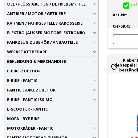
OEL / FLÜSSIGKEITEN / BETRIEBSMITTEL
sofo
ANTRIEB / MOTOR / GETRIEBE
Art-Nr:
RAHMEN / FAHRGESTELL / KAROSSERIE
CHF
59.45
ELEKTRO (AUSSER MOTORELEKTRONIK)
FAHRZEUG ZUBEHÖR / ANBAUTEILE
WERKSTATTBEDARF
Kleber 
BEKLEIDUNG & MERCHANDISE
Klebespalt:
beständig
E-BIKE-ZUBEHÖR
E-BIKE - FANTIC
FANTIC E-BIKE ZUBEHÖR
E-BIKE - FANTIC ISSIMO
E-SCOOTER - FANTIC
MOFA - BYE BIKE
MOTORRÄDER - FANTIC
FANTIC MOTORRAD ZUBEHÖR