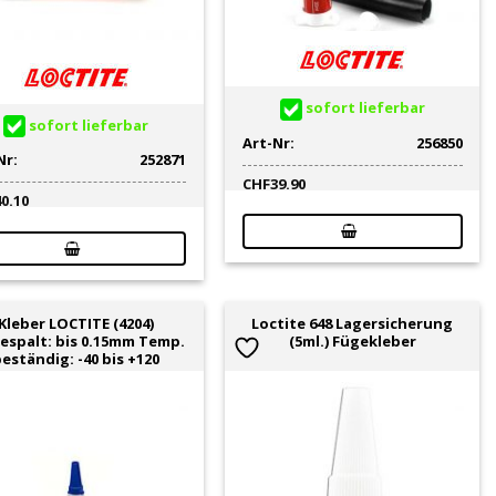
sofort lieferbar
sofort lieferbar
Art-Nr:
256850
Nr:
252871
CHF
39.90
40.10
Kleber LOCTITE (4204)
Loctite 648 Lagersicherung
espalt: bis 0.15mm Temp.
(5ml.) Fügekleber
eständig: -40 bis +120