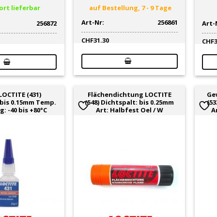
rt lieferbar
auf Bestellung, 7 - 9 Tage
Art-Nr:
256861
256872
Art-
CHF
31.30
CHF
LOCTITE (431)
Flächendichtung LOCTITE
Ge
 bis 0.15mm Temp.
(548) Dichtspalt: bis 0.25mm
(53
: -40 bis +80°C
Art: Halbfest Oel / W
A