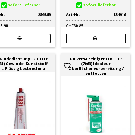
sofort lieferbar
sofort lieferbar
Nr:
256869
Art-Nr:
134916
35.90
CHF
30.85
windedichtung LOCTITE
Universalreiniger LOCTITE
31) Gewinde: Kunststoff
(7063) Ideal zur
rt: Flüssig Losbrechmo
Oberflächenvorbereitung /
entfetten