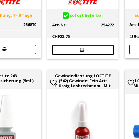
lung, 7 - 9 Tage
sofort lieferbar
au
256870
Art-
Art-Nr:
254272
CHF
CHF
23.75
ctite 243
Gewindedichtung LOCTITE
icherung (5ml.)
(542) Gewinde: Fein Art:
LO
Flüssig Losbrechmom.: Mit
Mi