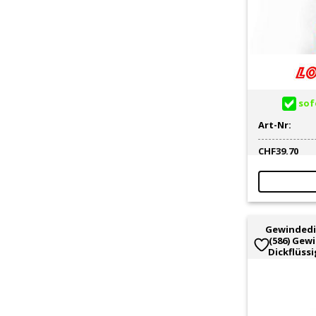
sofo
Art-Nr:
CHF
39.70
Gewindedi
(586) Gewi
Dickflüss