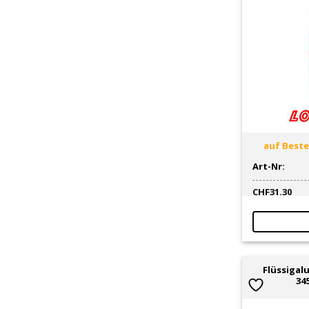
auf Bestel
Art-Nr:
CHF
31.30
Flüssigal
345