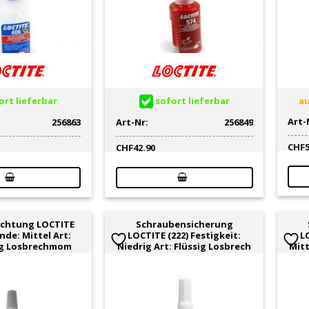
rt lieferbar
sofort lieferbar
au
Art-
256863
Art-Nr:
256849
CHF
CHF
42.90
chtung LOCTITE
Schraubensicherung
nde: Mittel Art:
LOCTITE (222) Festigkeit:
LO
ig Losbrechmom
Niedrig Art: Flüssig Losbrech
Mitt