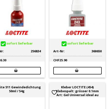
sofort lieferbar
sofort lieferbar
Nr:
256834
Art-Nr:
360650
26.30
CHF
25.90
ite 511 Gewindedichtung
Kleber LOCTITE (454)
50ml / 54g
Klebespalt: grösser 0.1mm
Art: Gel Universal ideal au