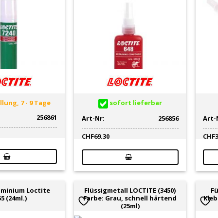
lung, 7 - 9 Tage
sofort lieferbar
256861
Art-Nr:
256856
Art-
CHF
69.30
CHF
uminium Loctite
Flüssigmetall LOCTITE (3450)
Fü
5 (24ml.)
Farbe: Grau, schnell härtend
Kleb
(25ml)