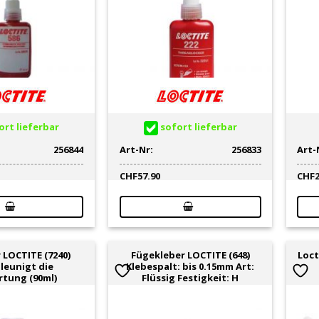
rt lieferbar
sofort lieferbar
256844
Art-Nr:
256833
Art-
CHF
57.90
CHF
 LOCTITE (7240)
Fügekleber LOCTITE (648)
Loct
leunigt die
Klebespalt: bis 0.15mm Art:
tung (90ml)
Flüssig Festigkeit: H