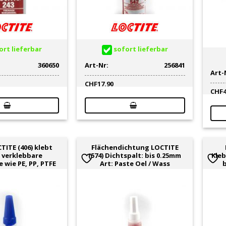
rt lieferbar
sofort lieferbar
360650
Art-Nr:
256841
Art-
CHF
17.90
CHF
TITE (406) klebt
Flächendichtung LOCTITE
 verklebbare
(574) Dichtspalt: bis 0.25mm
Kleb
 wie PE, PP, PTFE
Art: Paste Oel / Wass
b