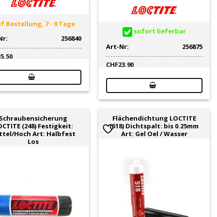
f Bestellung, 7 - 9 Tage
sofort lieferbar
Nr:
256840
Art-Nr:
256875
35.50
CHF
23.90
Schraubensicherung
Flächendichtung LOCTITE
CTITE (248) Festigkeit:
(518) Dichtspalt: bis 0.25mm
ttel/Hoch Art: Halbfest
Art: Gel Oel / Wasser
Los