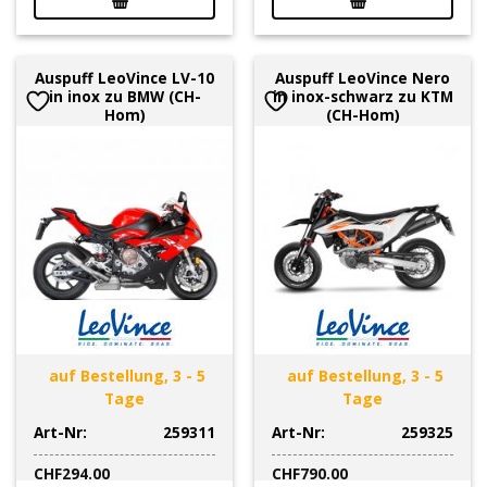
Auspuff LeoVince LV-10
Auspuff LeoVince Nero
in inox zu BMW (CH-
in inox-schwarz zu KTM
Hom)
(CH-Hom)
auf Bestellung, 3 - 5
auf Bestellung, 3 - 5
Tage
Tage
Art-Nr:
259311
Art-Nr:
259325
CHF
294.00
CHF
790.00