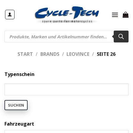
Zum
Inhalt
springen
Products
search
START
/
BRANDS
/
LEOVINCE
/
SEITE 26
Typenschein
SUCHEN
Fahrzeugart