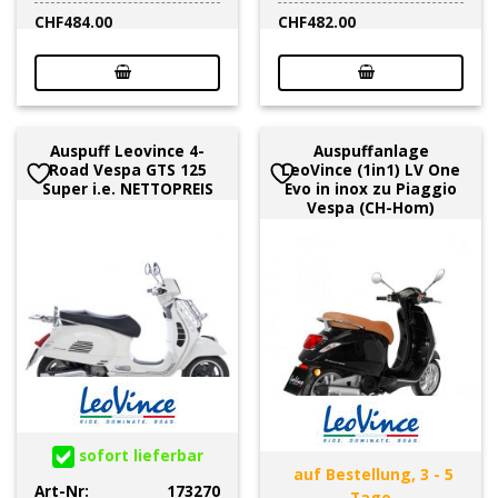
CHF
484.00
CHF
482.00
Auspuff Leovince 4-
Auspuffanlage
Road Vespa GTS 125
LeoVince (1in1) LV One
Super i.e. NETTOPREIS
Evo in inox zu Piaggio
Vespa (CH-Hom)
sofort lieferbar
auf Bestellung, 3 - 5
Art-Nr:
173270
Tage