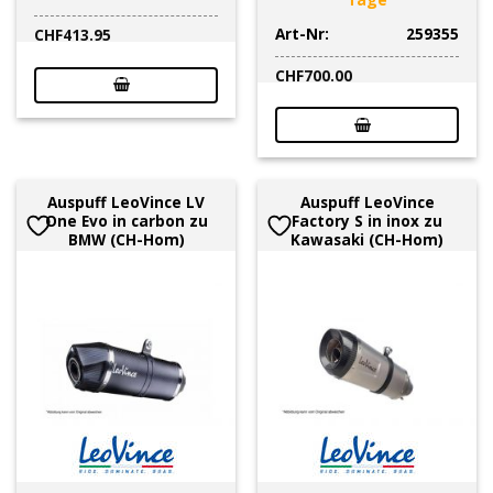
Art-Nr:
259355
CHF
413.95
CHF
700.00
Auspuff LeoVince LV
Auspuff LeoVince
One Evo in carbon zu
Factory S in inox zu
BMW (CH-Hom)
Kawasaki (CH-Hom)