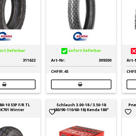
rt lieferbar
sofort lieferbar
311622
Art-Nr:
309200
Art-
CHF
91.45
CHF
80-10 53P F/R TL
Schlauch 3.00-18 / 3.50-18
Pne
K701 Winter
(80/90-110/60-18) Kenda 180°