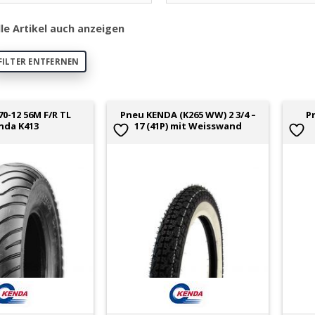
lle Artikel auch anzeigen
FILTER ENTFERNEN
70-12 56M F/R TL
Pneu KENDA (K265 WW) 2 3/4 –
P
nda K413
17 (41P) mit Weisswand