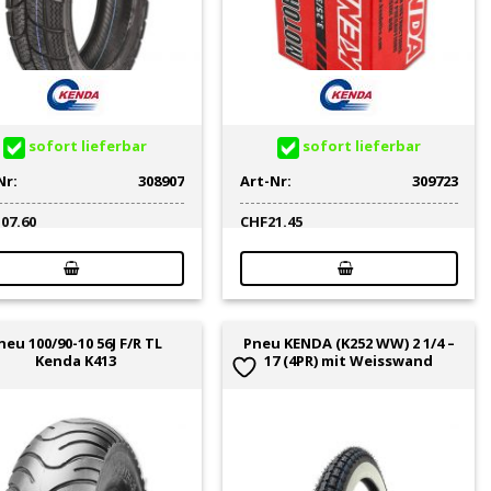
sofort lieferbar
sofort lieferbar
Nr:
308907
Art-Nr:
309723
107.60
CHF
21.45
neu 100/90-10 56J F/R TL
Pneu KENDA (K252 WW) 2 1/4 –
Kenda K413
17 (4PR) mit Weisswand