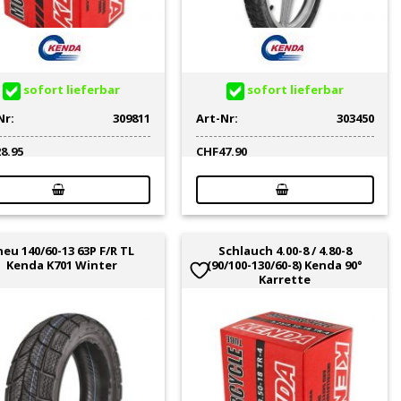
sofort lieferbar
sofort lieferbar
Nr:
309811
Art-Nr:
303450
28.95
CHF
47.90
neu 140/60-13 63P F/R TL
Schlauch 4.00-8 / 4.80-8
Kenda K701 Winter
(90/100-130/60-8) Kenda 90°
Karrette