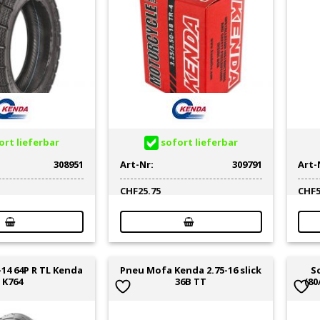
rt lieferbar
sofort lieferbar
308951
Art-Nr:
309791
Art-
CHF
25.75
CHF
-14 64P R TL Kenda
Pneu Mofa Kenda 2.75-16 slick
Sc
K764
36B TT
(80