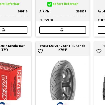
rt lieferbar
sofort lieferbar
309110
Art-Nr:
309857
Art-
CHF
59.90
CHF
.00-4 Kenda 150°
Pneu 120/70-12 51P F TL Kenda
P
(87Y)
K764F