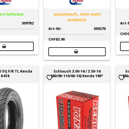
rt lieferbar
ausverkauft, nicht mehr
erhältlich
309702
Art-
Art-Nr:
309270
CHF
CHF
83.90
0 51J F/R TL Kenda
Schlauch 3.00-16 / 3.50-16
Sc
K418
(80/90-110/60-16) Kenda 180°
(80