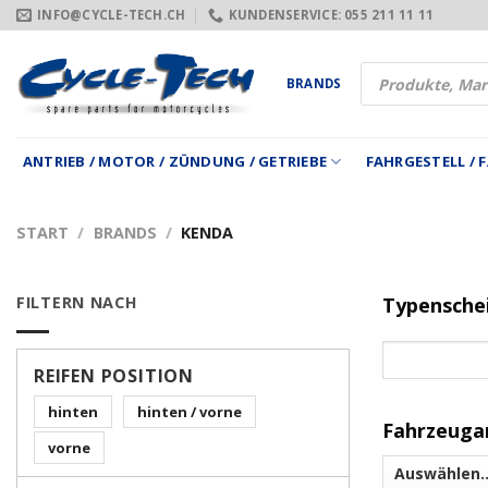
Zum
INFO@CYCLE-TECH.CH
KUNDENSERVICE: 055 211 11 11
Inhalt
springen
Products
BRANDS
search
ANTRIEB / MOTOR / ZÜNDUNG / GETRIEBE
FAHRGESTELL /
START
/
BRANDS
/
KENDA
FILTERN NACH
Typensche
REIFEN POSITION
hinten
hinten / vorne
Fahrzeuga
vorne