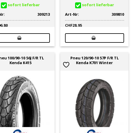
sofort lieferbar
sofort lieferbar
Nr:
309213
Art-Nr:
309810
96.80
CHF
28.95
neu 100/90-10 56J F/R TL
Pneu 120/90-10 57P F/R TL
Kenda K415
Kenda K701 Winter