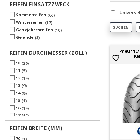
REIFEN EINSATZZWECK
Universe
Sommerreifen
60
Winterreifen
17
SUCHEN
Ganzjahresreifen
10
Gelände
3
Pneu 110/
REIFEN DURCHMESSER (ZOLL)
Ke
10
26
11
5
12
14
13
9
14
8
15
1
16
14
17
12
19
1
REIFEN BREITE (MM)
70
1