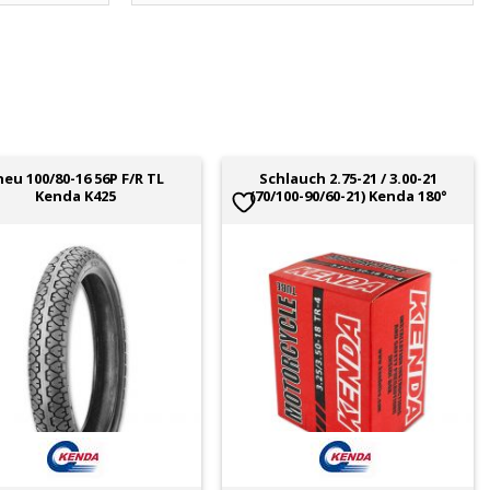
neu 100/80-16 56P F/R TL
Schlauch 2.75-21 / 3.00-21
Kenda K425
(70/100-90/60-21) Kenda 180°