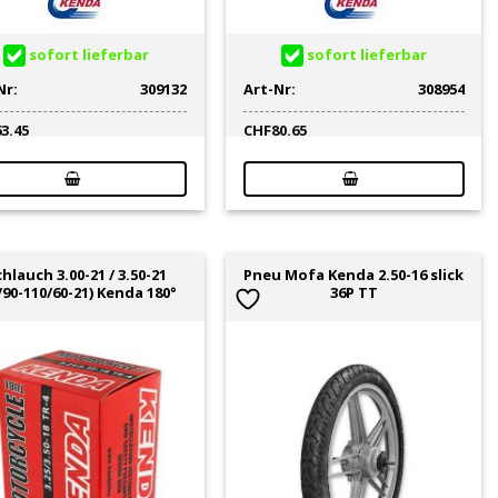
sofort lieferbar
sofort lieferbar
Nr:
309132
Art-Nr:
308954
63.45
CHF
80.65
hlauch 3.00-21 / 3.50-21
Pneu Mofa Kenda 2.50-16 slick
/90-110/60-21) Kenda 180°
36P TT