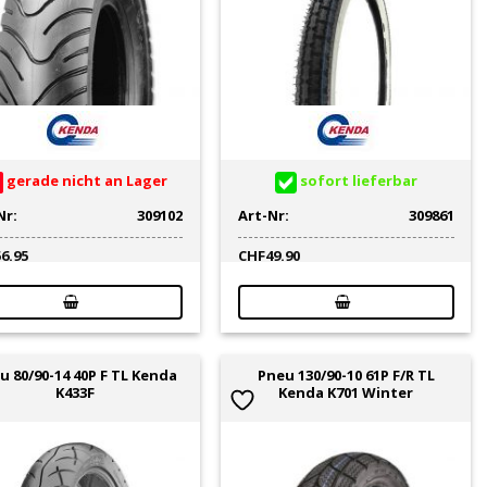
gerade nicht an Lager
sofort lieferbar
Nr:
309102
Art-Nr:
309861
56.95
CHF
49.90
u 80/90-14 40P F TL Kenda
Pneu 130/90-10 61P F/R TL
K433F
Kenda K701 Winter