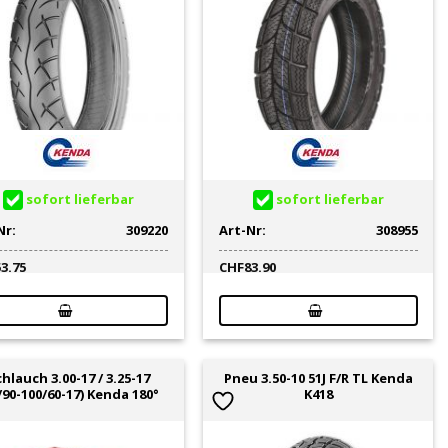
sofort lieferbar
sofort lieferbar
Nr:
309220
Art-Nr:
308955
53.75
CHF
83.90
hlauch 3.00-17 / 3.25-17
Pneu 3.50-10 51J F/R TL Kenda
/90-100/60-17) Kenda 180°
K418