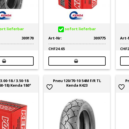
rt lieferbar
sofort lieferbar
309170
Art-Nr:
309775
Art-
CHF
24.65
CHF
.00-18 / 3.50-18
Pneu 120/70-10 54M F/R TL
P
60-18) Kenda 180°
Kenda K423