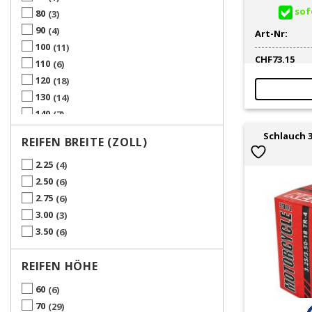
sofo
80
3
90
4
Art-Nr:
100
11
CHF
73.15
110
6
120
18
130
14
140
7
150
1
Schlauch 3
REIFEN BREITE (ZOLL)
2.25
4
2.50
6
2.75
6
3.00
3
3.50
6
REIFEN HÖHE
60
6
70
29