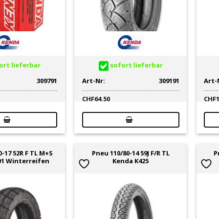
rt lieferbar
sofort lieferbar
309791
Art-Nr:
309191
Art-
CHF
64.50
CHF
0-17 52R F TL M+S
Pneu 110/80-14 59J F/R TL
P
1 Winterreifen
Kenda K425