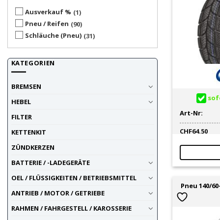
Ausverkauf %
1
Pneu / Reifen
90
Schläuche (Pneu)
31
KATEGORIEN
BREMSEN
sofo
HEBEL
Art-Nr:
FILTER
CHF
64.50
KETTENKIT
ZÜNDKERZEN
BATTERIE / -LADEGERÄTE
OEL / FLÜSSIGKEITEN / BETRIEBSMITTEL
Pneu 140/60
ANTRIEB / MOTOR / GETRIEBE
RAHMEN / FAHRGESTELL / KAROSSERIE