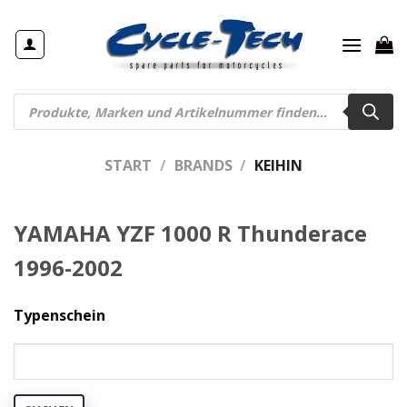
Zum
Inhalt
springen
Products
search
START
/
BRANDS
/
KEIHIN
YAMAHA YZF 1000 R Thunderace
1996-2002
Typenschein