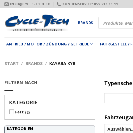
Zum
INFO@CYCLE-TECH.CH
KUNDENSERVICE: 055 211 11 11
Inhalt
springen
Products
BRANDS
search
ANTRIEB / MOTOR / ZÜNDUNG / GETRIEBE
FAHRGESTELL /
START
/
BRANDS
/
KAYABA KYB
FILTERN NACH
Typensche
KATEGORIE
Fett
2
Fahrzeuga
KATEGORIEN