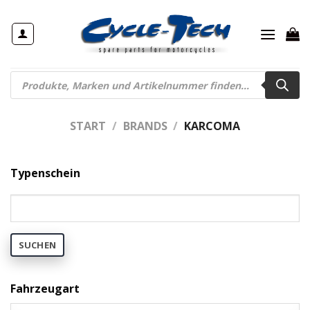
Zum
Inhalt
springen
Products
search
START
/
BRANDS
/
KARCOMA
Typenschein
SUCHEN
Fahrzeugart