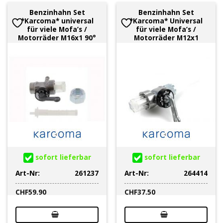
Benzinhahn Set
Benzinhahn Set
*Karcoma* universal
*Karcoma* Universal
für viele Mofa’s /
für viele Mofa’s /
Motorräder M16x1 90°
Motorräder M12x1
sofort lieferbar
sofort lieferbar
Art-Nr:
261237
Art-Nr:
264414
CHF
59.90
CHF
37.50