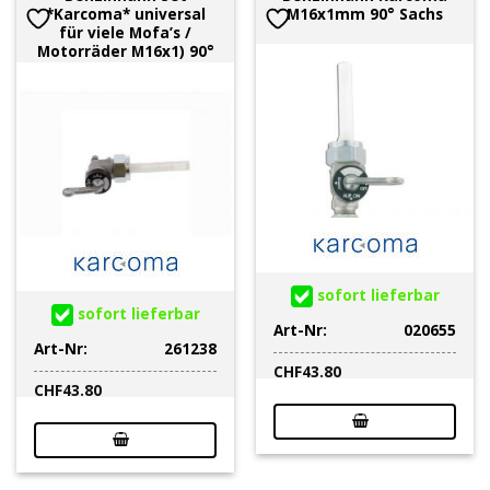
*Karcoma* universal
M16x1mm 90° Sachs
für viele Mofa’s /
Motorräder M16x1) 90°
sofort lieferbar
sofort lieferbar
Art-Nr:
020655
Art-Nr:
261238
CHF
43.80
CHF
43.80