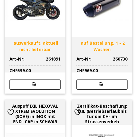
ausverkauft, aktuell
auf Bestellung, 1 - 2
nicht lieferbar
Wochen
Art-Nr:
261891
Art-Nr:
260730
CHF
599.00
CHF
969.00
Auspuff IXIL HEXOVAL
Zertifikat-Beschaffung
XTREM EVOLUTION
IXIL (Betriebserlaubnis
(SOVE) in INOX mit
für die CH- im
END- CAP in SCHWAR
Strassenverkeh