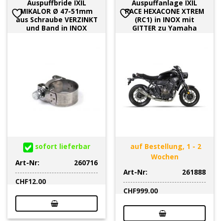
Auspuffbride IXIL
Auspuffanlage IXIL
MIKALOR Ø 47-51mm
RACE HEXACONE XTREM
aus Schraube VERZINKT
(RC1) in INOX mit
und Band in INOX
GITTER zu Yamaha
sofort lieferbar
auf Bestellung, 1 - 2
Wochen
Art-Nr:
260716
Art-Nr:
261888
CHF
12.00
CHF
999.00