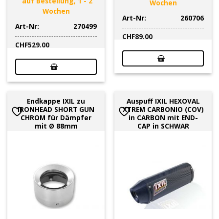
auf Bestellung, 1 - 2
Wochen
Wochen
Art-Nr:
260706
Art-Nr:
270499
CHF
89.00
CHF
529.00
Endkappe IXIL zu
Auspuff IXIL HEXOVAL
IRONHEAD SHORT GUN
XTREM CARBONIO (COV)
CHROM für Dämpfer
in CARBON mit END-
mit Ø 88mm
CAP in SCHWAR