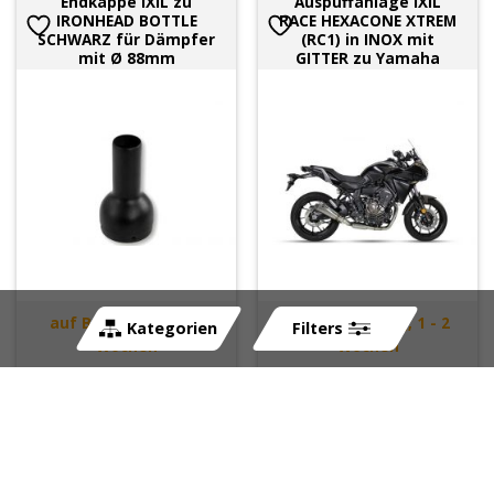
Endkappe IXIL zu
Auspuffanlage IXIL
IRONHEAD BOTTLE
RACE HEXACONE XTREM
SCHWARZ für Dämpfer
(RC1) in INOX mit
mit Ø 88mm
GITTER zu Yamaha
auf Bestellung, 1 - 2
auf Bestellung, 1 - 2
Kategorien
Filters
Wochen
Wochen
Art-Nr:
260806
Art-Nr:
261886
CHF
89.00
CHF
999.00