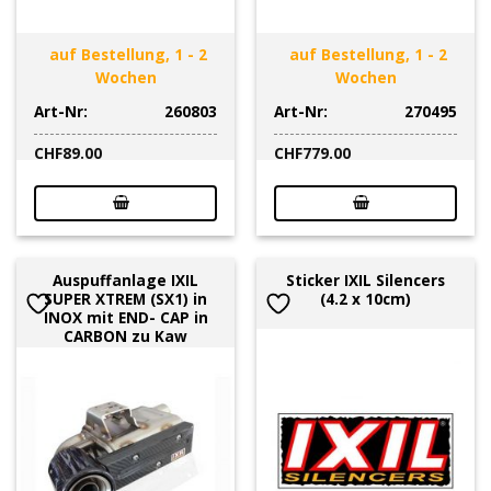
auf Bestellung, 1 - 2
auf Bestellung, 1 - 2
Wochen
Wochen
Art-Nr:
260803
Art-Nr:
270495
CHF
89.00
CHF
779.00
Auspuffanlage IXIL
Sticker IXIL Silencers
SUPER XTREM (SX1) in
(4.2 x 10cm)
INOX mit END- CAP in
CARBON zu Kaw