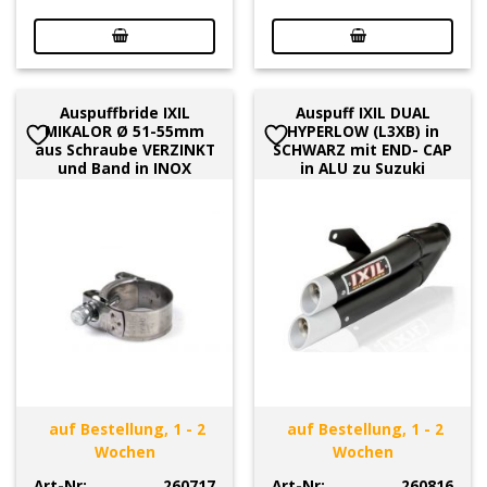
Auspuffbride IXIL
Auspuff IXIL DUAL
MIKALOR Ø 51-55mm
HYPERLOW (L3XB) in
aus Schraube VERZINKT
SCHWARZ mit END- CAP
und Band in INOX
in ALU zu Suzuki
auf Bestellung, 1 - 2
auf Bestellung, 1 - 2
Wochen
Wochen
Art-Nr:
260717
Art-Nr:
260816