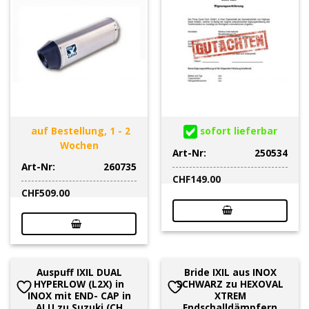
auf Bestellung, 1 - 2
sofort lieferbar
Wochen
Art-Nr:
250534
Art-Nr:
260735
CHF
149.00
CHF
509.00
Auspuff IXIL DUAL
Bride IXIL aus INOX
HYPERLOW (L2X) in
SCHWARZ zu HEXOVAL
INOX mit END- CAP in
XTREM
ALU zu Suzuki (CH
Endschalldämpfern