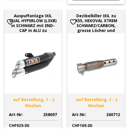
Auspuffanlage IXIL
Dezibelkiller IXIL zu
DUAL HYPERLOW (L3XB)
X55, HEXOVAL XTREM
in SCHWARZ mit END-
SCHWARZ/CARBON,
CAP in ALU zu
grosse Löcher und
auf Bestellung, 1 - 2
auf Bestellung, 1 - 2
Wochen
Wochen
Art-Nr:
258697
Art-Nr:
260712
CHF
929.00
CHF
169.00