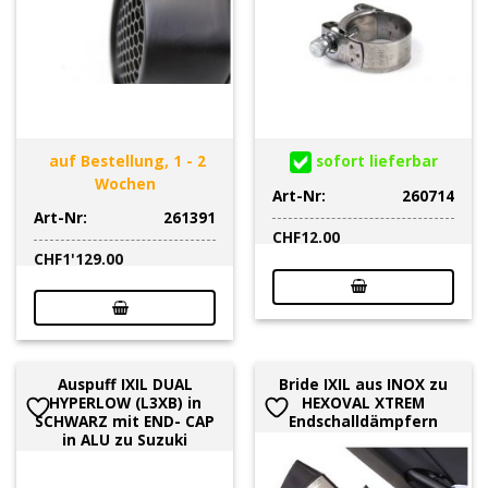
auf Bestellung, 1 - 2
sofort lieferbar
Wochen
Art-Nr:
260714
Art-Nr:
261391
CHF
12.00
CHF
1'129.00
Auspuff IXIL DUAL
Bride IXIL aus INOX zu
HYPERLOW (L3XB) in
HEXOVAL XTREM
SCHWARZ mit END- CAP
Endschalldämpfern
in ALU zu Suzuki