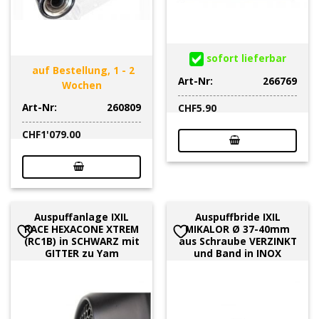
sofort lieferbar
auf Bestellung, 1 - 2
Art-Nr:
266769
Wochen
Art-Nr:
260809
CHF
5.90
CHF
1'079.00
Auspuffanlage IXIL
Auspuffbride IXIL
RACE HEXACONE XTREM
MIKALOR Ø 37-40mm
(RC1B) in SCHWARZ mit
aus Schraube VERZINKT
GITTER zu Yam
und Band in INOX