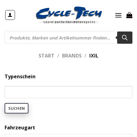
Zum
Inhalt
springen
Products
search
START
/
BRANDS
/
IXIL
Typenschein
SUCHEN
Fahrzeugart