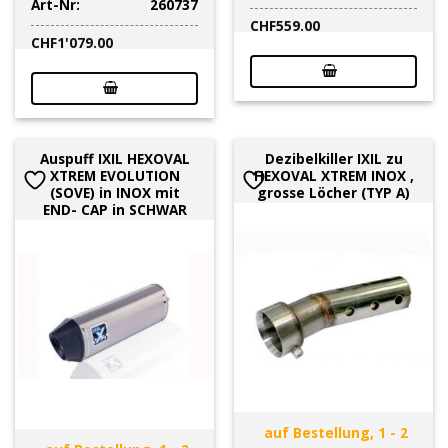
Art-Nr:
260737
CHF
559.00
CHF
1'079.00
Auspuff IXIL HEXOVAL
Dezibelkiller IXIL zu
XTREM EVOLUTION
HEXOVAL XTREM INOX ,
(SOVE) in INOX mit
grosse Löcher (TYP A)
END- CAP in SCHWAR
auf Bestellung, 1 - 2