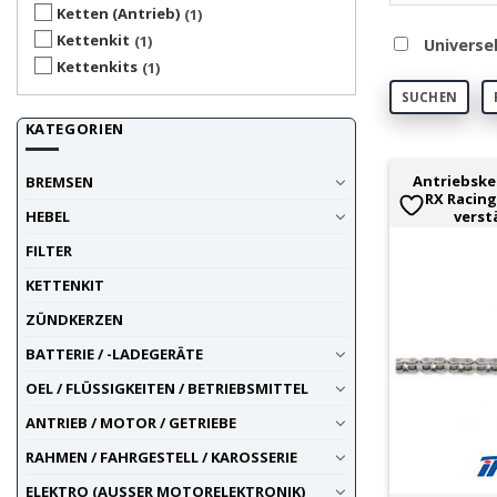
Ketten (Antrieb)
1
Kettenkit
1
Universe
Kettenkits
1
SUCHEN
KATEGORIEN
Antriebske
BREMSEN
RX Racing
verst
HEBEL
FILTER
KETTENKIT
ZÜNDKERZEN
BATTERIE / -LADEGERÄTE
OEL / FLÜSSIGKEITEN / BETRIEBSMITTEL
ANTRIEB / MOTOR / GETRIEBE
RAHMEN / FAHRGESTELL / KAROSSERIE
ELEKTRO (AUSSER MOTORELEKTRONIK)