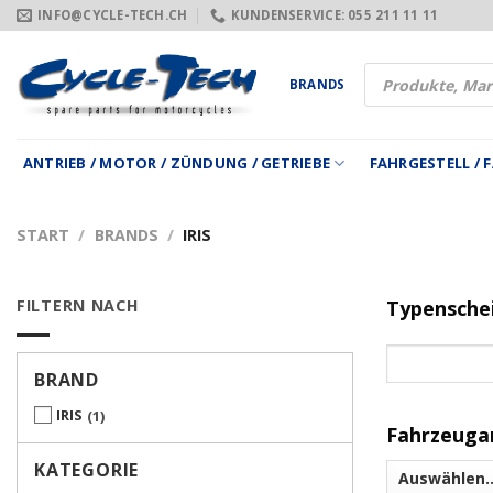
Zum
INFO@CYCLE-TECH.CH
KUNDENSERVICE: 055 211 11 11
Inhalt
springen
Products
BRANDS
search
ANTRIEB / MOTOR / ZÜNDUNG / GETRIEBE
FAHRGESTELL /
START
/
BRANDS
/
IRIS
FILTERN NACH
Typensche
BRAND
IRIS
1
Fahrzeuga
KATEGORIE