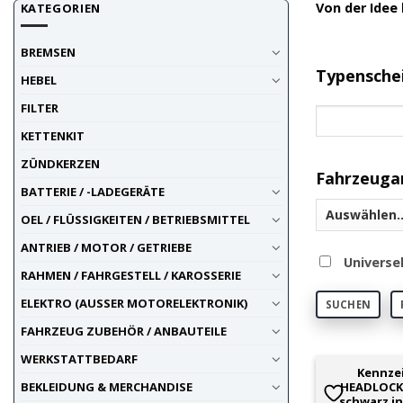
Von der Idee 
KATEGORIEN
Entstanden i
Motorräder a
BREMSEN
Typensche
HEBEL
vesteche
FILTER
Die stabile 
KETTENKIT
ist auch mit
ZÜNDKERZEN
und sicher.
Fahrzeuga
Der Nummernh
BATTERIE / -LADEGERÄTE
schnelle Han
OEL / FLÜSSIGKEITEN / BETRIEBSMITTEL
Kompatibil
ANTRIEB / MOTOR / GETRIEBE
Universe
RAHMEN / FAHRGESTELL / KAROSSERIE
Du bist ein 
oder Harley 
ELEKTRO (AUSSER MOTORELEKTRONIK)
SUCHEN
FAHRZEUG ZUBEHÖR / ANBAUTEILE
Details:
WERKSTATTBEDARF
CH-Norm
Kennze
BEKLEIDUNG & MERCHANDISE
HEADLOCK 
Gefertigt au
schwarz in