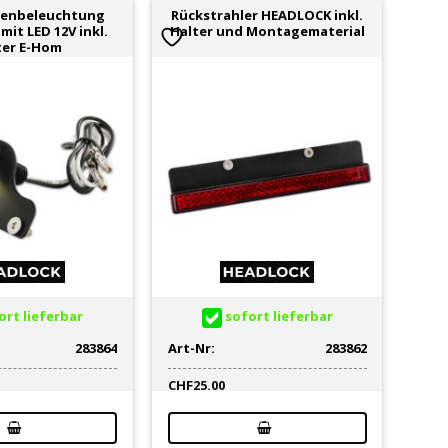
henbeleuchtung
Rückstrahler HEADLOCK inkl.
it LED 12V inkl.
Halter und Montagematerial
ter E-Hom
rt lieferbar
sofort lieferbar
283864
Art-Nr:
283862
CHF
25.00