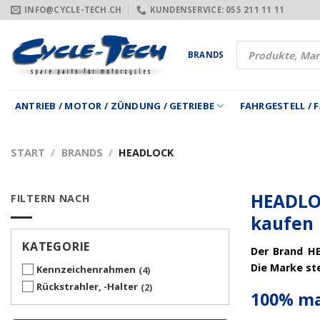
Zum
INFO@CYCLE-TECH.CH
KUNDENSERVICE: 055 211 11 11
Inhalt
springen
Products
BRANDS
search
ANTRIEB / MOTOR / ZÜNDUNG / GETRIEBE
FAHRGESTELL /
START
/
BRANDS
/
HEADLOCK
HEADLOC
FILTERN NACH
kaufen
KATEGORIE
Der Brand HE
Die Marke st
Kennzeichenrahmen
4
Rückstrahler, -Halter
2
100% ma