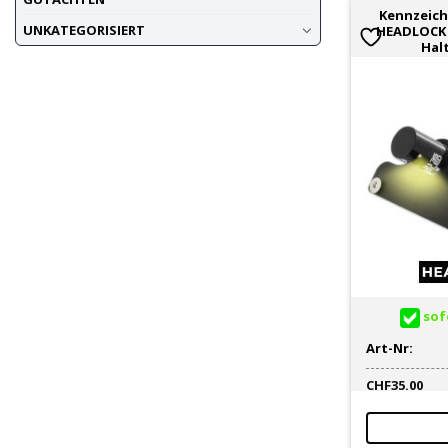
Kennzeic
UNKATEGORISIERT
HEADLOCK m
Hal
sofo
Art-Nr:
CHF
35.00