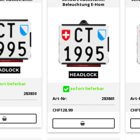
ür zusätzlichen Vibrationsschutz
Beleuchtung E-Hom
chtet
hselschildhalter
iverse Langlöcher hoch und quer
s- oder rechtsseitig möglich (Links- oder Rechtseinschub)
rt lieferbar
sofort lieferbar
283859
Art-Nr:
283861
Art-
CHF
128.99
CHF