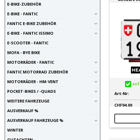
Federblech f
E-BIKE-ZUBEHÖR
Pulverbeschi
E-BIKE - FANTIC
Ideal als Wec
FANTIC E-BIKE ZUBEHÖR
Lochbild – d
Montage link
E-BIKE - FANTIC ISSIMO
E-SCOOTER - FANTIC
MOFA - BYE BIKE
MOTORRÄDER - FANTIC
FANTIC MOTORRAD ZUBEHÖR
MOTORRÄDER - HM-VENT
sofo
POCKET-BIKES / -QUADS
Art-Nr:
WEITERE FAHRZEUGE
CHF
94.00
AUSVERKAUF %
AUSVERKAUF FAHRZEUGE %
WINTER
GUTACHTEN