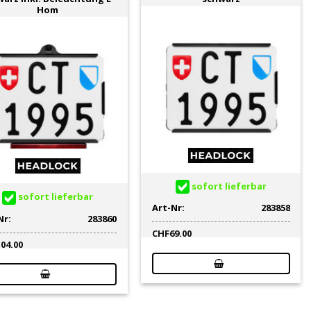
Hom
sofort lieferbar
sofort lieferbar
Art-Nr:
283858
Nr:
283860
CHF
69.00
104.00