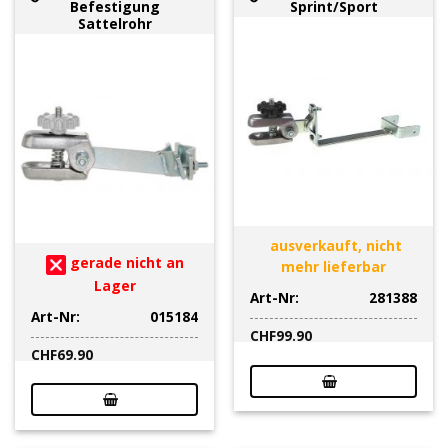
Befestigung
Sprint/Sport
Sattelrohr
ausverkauft, nicht
gerade nicht an
mehr lieferbar
Lager
Art-Nr:
281388
Art-Nr:
015184
CHF
99.90
CHF
69.90