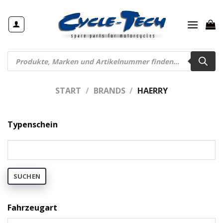
Zum
Inhalt
springen
Products
search
START
/
BRANDS
/
HAERRY
Typenschein
SUCHEN
Fahrzeugart