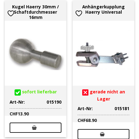
Kugel Haerry 30mm /
Anhängerkupplung
Schaftdurchmesser
Haerry Universal
16mm
sofort lieferbar
gerade nicht an
Lager
Art-Nr:
015190
Art-Nr:
015181
CHF
13.90
CHF
68.90