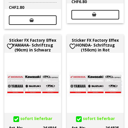
CHF
6.80
CHF
2.80
Sticker FX Factory Effex
Sticker FX Factory Effex
YAMAHA- Schriftzug
HONDA- Schriftzug
(90cm) in Schwarz
(150cm) in Rot
sofort lieferbar
sofort lieferbar
Art-Nr:
264816
Art-Nr:
264825