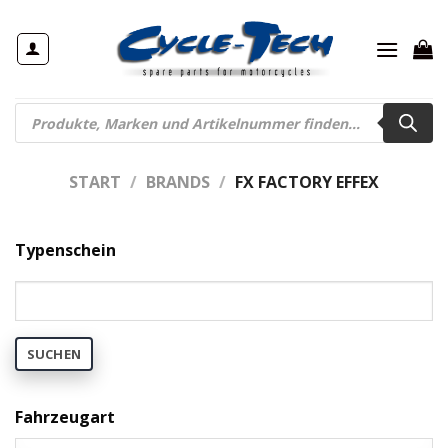
Zum
Inhalt
springen
Products
search
START
/
BRANDS
/
FX FACTORY EFFEX
Typenschein
SUCHEN
Fahrzeugart