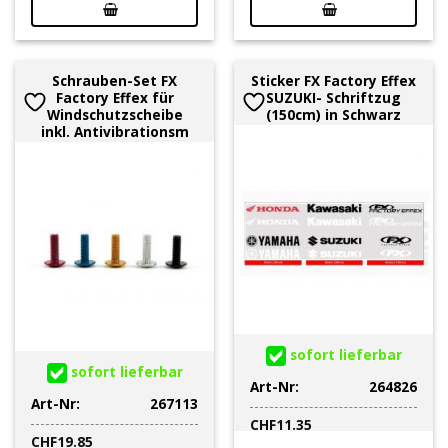
Schrauben-Set FX
Sticker FX Factory Effex
Factory Effex für
SUZUKI- Schriftzug
Windschutzscheibe
(150cm) in Schwarz
inkl. Antivibrationsm
sofort lieferbar
sofort lieferbar
Art-Nr:
264826
Art-Nr:
267113
CHF
11.35
CHF
19.85