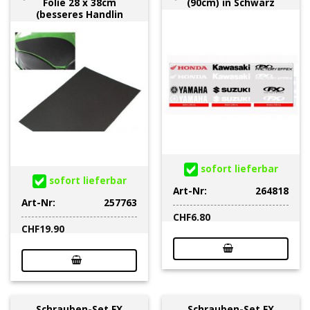
Folie 28 x 38cm
(90cm) in Schwarz
(besseres Handlin
sofort lieferbar
sofort lieferbar
Art-Nr:
264818
Art-Nr:
257763
CHF
6.80
CHF
19.90
Schrauben-Set FX
Schrauben-Set FX