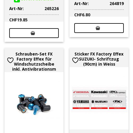
Art-Nr:
264819
Art-Nr:
265226
CHF
6.80
CHF
19.85
Schrauben-Set FX
Sticker FX Factory Effex
Factory Effex für
SUZUKI- Schriftzug
Windschutzscheibe
(90cm) in Weiss
inkl. Antivibrationsm