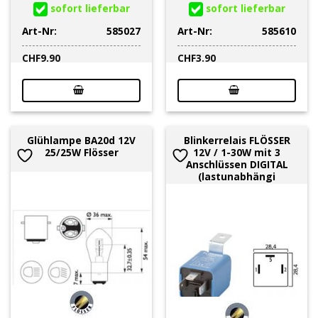
sofort lieferbar
sofort lieferbar
Art-Nr:
585027
Art-Nr:
585610
CHF
9.90
CHF
3.90
Glühlampe BA20d 12V
Blinkerrelais FLÖSSER
25/25W Flösser
12V / 1-30W mit 3
Anschlüssen DIGITAL
(lastunabhängi