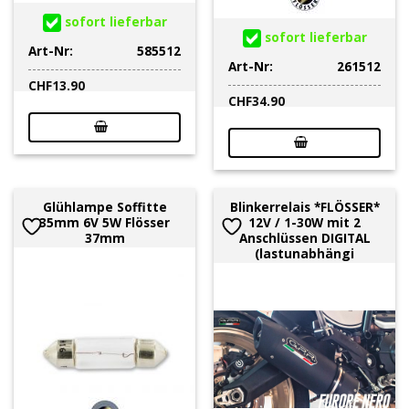
sofort lieferbar
sofort lieferbar
Art-Nr:
585512
Art-Nr:
261512
CHF
13.90
CHF
34.90
Glühlampe Soffitte
Blinkerrelais *FLÖSSER*
35mm 6V 5W Flösser
12V / 1-30W mit 2
37mm
Anschlüssen DIGITAL
(lastunabhängi