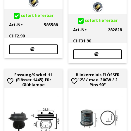
sofort lieferbar
sofort lieferbar
Art-Nr:
585588
Art-Nr:
282828
CHF
2.90
CHF
31.90
Fassung/Sockel H1
Blinkerrelais FLÖSSER
(Flösser 1445) für
12V / max. 300W / 2
Glühlampe
Pins 90°