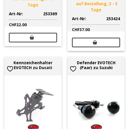
auf Bestellung, 3 - 5
Tage
Tage
Art-Nr:
253369
Art-Nr:
253424
CHF
22.00
CHF
37.00
Kennzeichenhalter
Defender EVOTECH
EVOTECH zu Ducati
(Paar) zu Suzuki