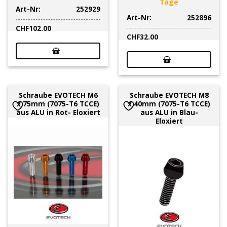
Tage
Art-Nr:
252929
Art-Nr:
252896
CHF
102.00
CHF
32.00
Schraube EVOTECH M6
Schraube EVOTECH M8
x 75mm (7075-T6 TCCE)
x 40mm (7075-T6 TCCE)
aus ALU in Rot- Eloxiert
aus ALU in Blau-
Eloxiert