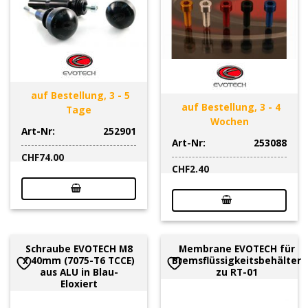
auf Bestellung, 3 - 5
auf Bestellung, 3 - 4
Tage
Wochen
Art-Nr:
252901
Art-Nr:
253088
CHF
74.00
CHF
2.40
Schraube EVOTECH M8
Membrane EVOTECH für
x 40mm (7075-T6 TCCE)
Bremsflüssigkeitsbehälter
aus ALU in Blau-
zu RT-01
Eloxiert