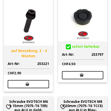
sofort lieferbar
auf Bestellung, 3 - 4
Art-Nr:
253797
Wochen
Art-Nr:
253221
CHF
4.50
CHF
2.90
Schraube EVOTECH M6
Schraube EVOTECH M8
x 15mm (7075-T6 TER)
x 20mm (7075-T6 TCCE)
aus ALU in Gold-
aus ALU in Blau-