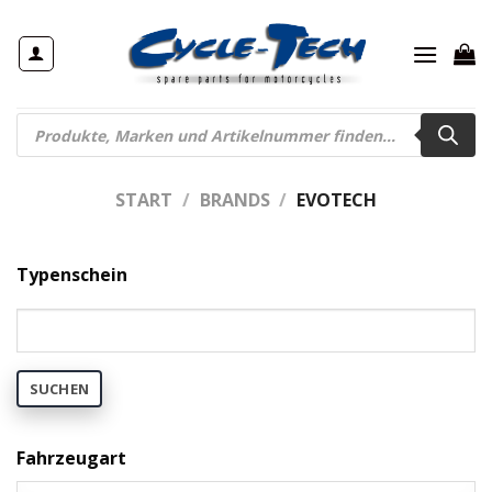
Zum
Inhalt
springen
Products
search
START
/
BRANDS
/
EVOTECH
Typenschein
SUCHEN
Fahrzeugart