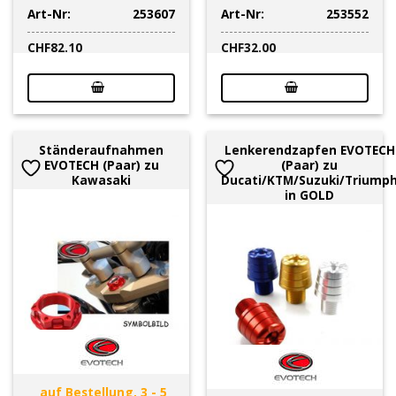
Art-Nr:
253607
Art-Nr:
253552
CHF
82.10
CHF
32.00
Ständeraufnahmen
Lenkerendzapfen EVOTECH
EVOTECH (Paar) zu
(Paar) zu
Kawasaki
Ducati/KTM/Suzuki/Triump
in GOLD
auf Bestellung, 3 - 5