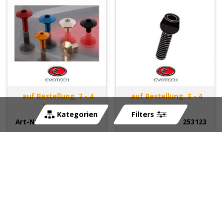
auf Bestellung, 3 - 4
auf Bestellung, 3 - 4
Wochen
Wochen
Kategorien
Filters
Art-Nr:
253108
Art-Nr:
253123
CHF
2.90
CHF
2.00
Street Defender
Lenkkopfmutter
EVOTECH (Paar) zu
EVOTECH M24 x 1.5mm
Kawasaki ZX-6R
zu Suzuki in BLAU