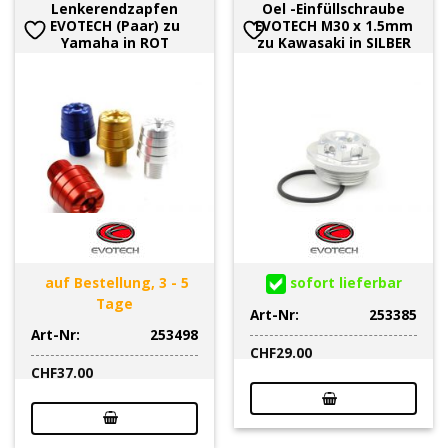
Lenkerendzapfen
Oel -Einfüllschraube
EVOTECH (Paar) zu
EVOTECH M30 x 1.5mm
Yamaha in ROT
zu Kawasaki in SILBER
auf Bestellung, 3 - 5
sofort lieferbar
Tage
Art-Nr:
253385
Art-Nr:
253498
CHF
29.00
CHF
37.00