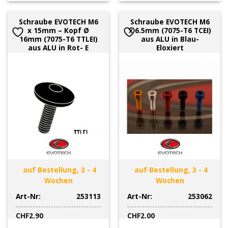
Schraube EVOTECH M6
Schraube EVOTECH M6
x 15mm – Kopf Ø
x 6.5mm (7075-T6 TCEI)
16mm (7075-T6 TTLEI)
aus ALU in Blau-
aus ALU in Rot- E
Eloxiert
auf Bestellung, 3 - 4
auf Bestellung, 3 - 4
Wochen
Wochen
Art-Nr:
253113
Art-Nr:
253062
CHF
2.90
CHF
2.00