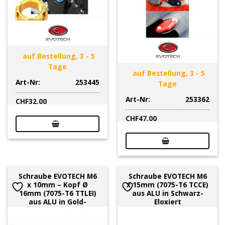
auf Bestellung, 3 - 5
Tage
auf Bestellung, 3 - 5
Art-Nr:
253445
Tage
Art-Nr:
253362
CHF
32.00
CHF
47.00
Schraube EVOTECH M6
Schraube EVOTECH M6
x 10mm – Kopf Ø
x 15mm (7075-T6 TCCE)
16mm (7075-T6 TTLEI)
aus ALU in Schwarz-
aus ALU in Gold-
Eloxiert