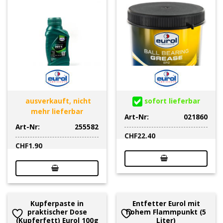
ausverkauft, nicht
sofort lieferbar
mehr lieferbar
Art-Nr:
021860
Art-Nr:
255582
CHF
22.40
CHF
1.90
Kupferpaste in
Entfetter Eurol mit
praktischer Dose
hohem Flammpunkt (5
(Kupferfett) Eurol 100g
Liter)