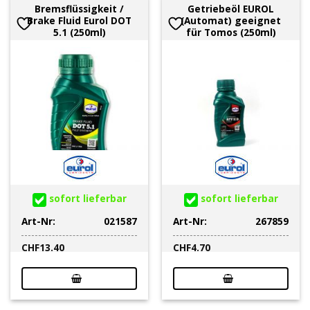
Bremsflüssigkeit /
Getriebeöl EUROL
Brake Fluid Eurol DOT
(Automat) geeignet
5.1 (250ml)
für Tomos (250ml)
sofort lieferbar
sofort lieferbar
Art-Nr:
021587
Art-Nr:
267859
CHF
13.40
CHF
4.70