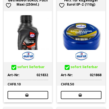
Getriebeöl EUROL Puch
Fett für Kugellager
Maxi (250ml.)
Eurol EP-2 (110g)
sofort lieferbar
sofort lieferbar
Art-Nr:
021832
Art-Nr:
021868
CHF
8.10
CHF
8.50