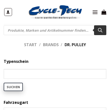
Zum
Inhalt
springen
Products
search
START
/
BRANDS
/
DR. PULLEY
Typenschein
SUCHEN
Fahrzeugart