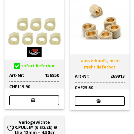
ausverkauft, nicht
sofort lieferbar
mehr lieferbar
Art-Nr:
156850
Art-Nr:
269913
CHF
119.90
CHF
29.50
Variogewichte
DR.PULLEY (6 Stück) Ø
15 x 12mm – 4.50gr