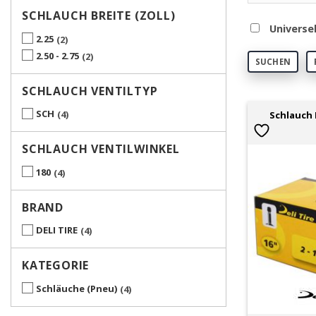
SCHLAUCH BREITE (ZOLL)
Universe
2.25
2
2.50 - 2.75
2
SUCHEN
SCHLAUCH VENTILTYP
SCH
4
Schlauch D
SCHLAUCH VENTILWINKEL
180
4
BRAND
DELI TIRE
4
KATEGORIE
Schläuche (Pneu)
4