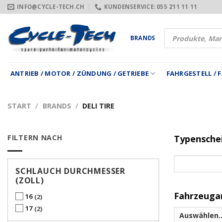
Zum
INFO@CYCLE-TECH.CH
KUNDENSERVICE: 055 211 11 11
Inhalt
springen
Products
BRANDS
search
ANTRIEB / MOTOR / ZÜNDUNG / GETRIEBE
FAHRGESTELL /
START
/
BRANDS
/
DELI TIRE
FILTERN NACH
Typensche
SCHLAUCH DURCHMESSER
(ZOLL)
Fahrzeuga
16
2
17
2