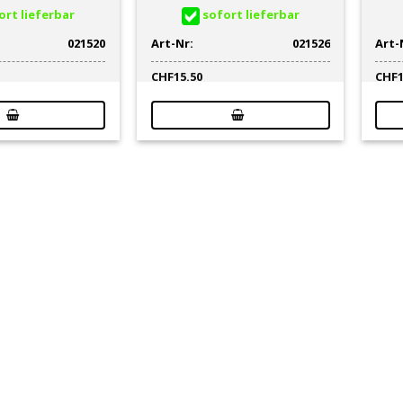
rt lieferbar
sofort lieferbar
021520
Art-Nr:
021526
Art-
CHF
15.50
CHF