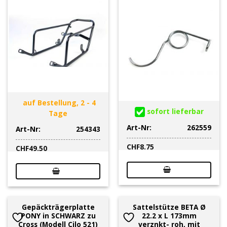
auf Bestellung, 2 - 4
sofort lieferbar
Tage
Art-Nr:
262559
Art-Nr:
254343
CHF
8.75
CHF
49.50
Gepäckträgerplatte
Sattelstütze BETA Ø
PONY in SCHWARZ zu
22.2 x L 173mm
Cross (Modell Cilo 521)
verznkt- roh, mit