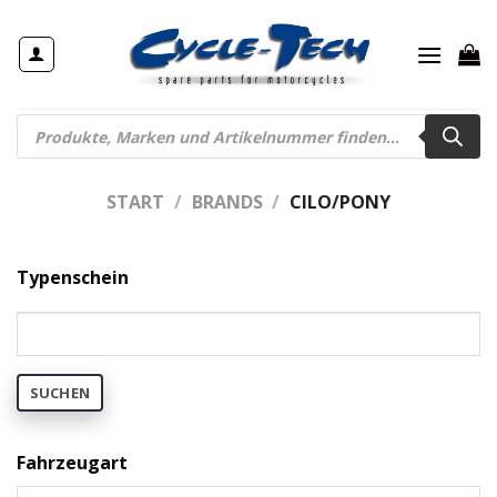
Zum
Inhalt
springen
Products
search
START
/
BRANDS
/
CILO/PONY
Typenschein
SUCHEN
Fahrzeugart