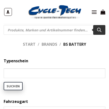
Zum
Inhalt
springen
Products
search
START
/
BRANDS
/
BS BATTERY
Typenschein
SUCHEN
Fahrzeugart