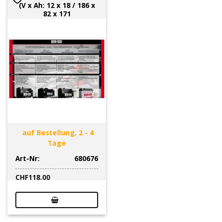
(V x Ah: 12 x 18 / 186 x
82 x 171
auf Bestellung, 2 - 4
Tage
Art-Nr:
680676
CHF
118.00