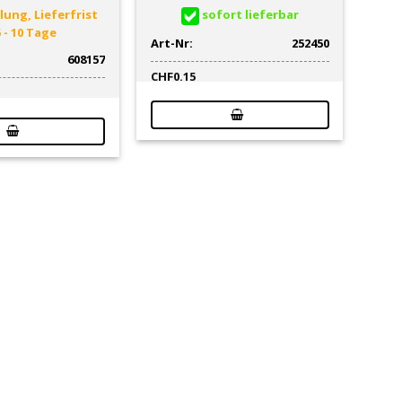
lung, Lieferfrist
sofort lieferbar
5 - 10 Tage
Art-Nr:
252450
608157
CHF
0.15