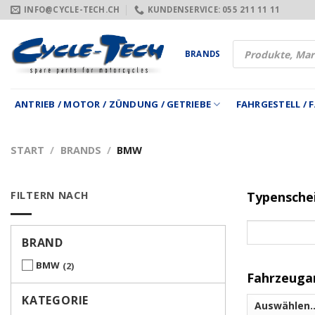
Zum
INFO@CYCLE-TECH.CH
KUNDENSERVICE: 055 211 11 11
Inhalt
springen
Products
BRANDS
search
ANTRIEB / MOTOR / ZÜNDUNG / GETRIEBE
FAHRGESTELL /
START
/
BRANDS
/
BMW
FILTERN NACH
Typensche
BRAND
BMW
2
Fahrzeuga
KATEGORIE