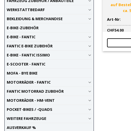
FAHRZEUG ZUBEHÖR / ANBAUTEILE
auf Bestel
WERKSTATTBEDARF
ca. 
BEKLEIDUNG & MERCHANDISE
Art-Nr:
E-BIKE-ZUBEHÖR
CHF
54.00
E-BIKE - FANTIC
FANTIC E-BIKE ZUBEHÖR
E-BIKE - FANTIC ISSIMO
E-SCOOTER - FANTIC
MOFA - BYE BIKE
MOTORRÄDER - FANTIC
FANTIC MOTORRAD ZUBEHÖR
MOTORRÄDER - HM-VENT
POCKET-BIKES / -QUADS
WEITERE FAHRZEUGE
AUSVERKAUF %