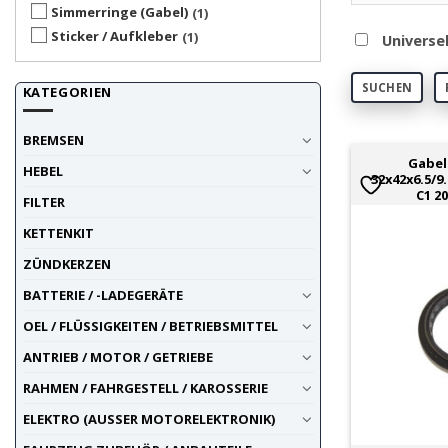
Simmerringe (Gabel)
1
Sticker / Aufkleber
1
Universe
SUCHEN
KATEGORIEN
BREMSEN
Gabel
HEBEL
32x42x6.5/
C1 20
FILTER
KETTENKIT
ZÜNDKERZEN
BATTERIE / -LADEGERÄTE
OEL / FLÜSSIGKEITEN / BETRIEBSMITTEL
ANTRIEB / MOTOR / GETRIEBE
RAHMEN / FAHRGESTELL / KAROSSERIE
ELEKTRO (AUSSER MOTORELEKTRONIK)