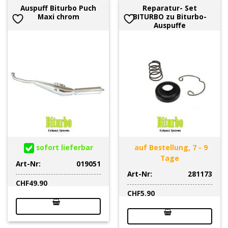
Auspuff Biturbo Puch
Reparatur- Set
Maxi chrom
BITURBO zu Biturbo-
Auspuffe
sofort lieferbar
auf Bestellung, 7 - 9
Tage
Art-Nr:
019051
Art-Nr:
281173
CHF
49.90
CHF
5.90