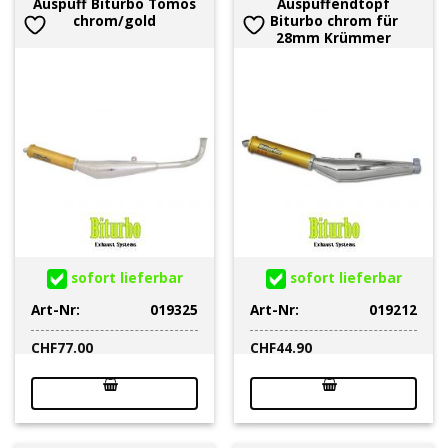
Auspuff Biturbo Tomos
Auspuffendtopf
chrom/gold
Biturbo chrom für
28mm Krümmer
sofort lieferbar
sofort lieferbar
Art-Nr:
019325
Art-Nr:
019212
CHF
77.00
CHF
44.90