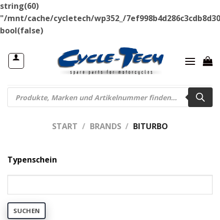
string(60)
"/mnt/cache/cycletech/wp352_/7ef998b4d286c3cdb8d3
Zum
bool(false)
Inhalt
springen
Products
search
START
/
BRANDS
/
BITURBO
Typenschein
SUCHEN