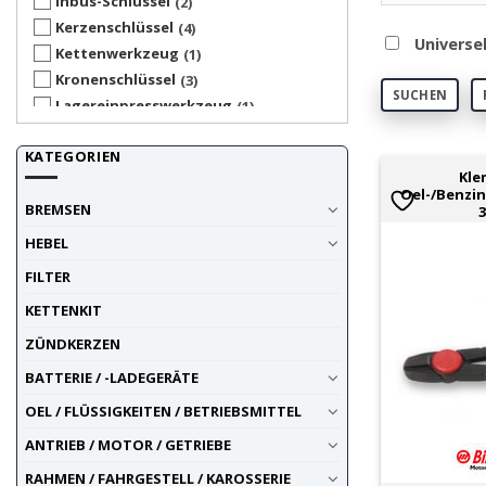
Inbus-Schlüssel
2
Kerzenschlüssel
4
Universe
Kettenwerkzeug
1
Kronenschlüssel
3
SUCHEN
Lagereinpresswerkzeug
1
Lenkkopflager-Abzieher
1
KATEGORIEN
Lenkkopflagerwerkzeug
1
Kl
Magnet-Tools
1
Oel-/Benzin
BREMSEN
Messwerkzeug / Testgeräte /
1
Diagnostik
HEBEL
O-Ring-Demontage
2
FILTER
Ratschen
2
Schaber
KETTENKIT
3
Schlauchklemmzange
3
ZÜNDKERZEN
Simmerring-Werkzeug
1
BATTERIE / -LADEGERÄTE
Stossdämpfer-Werkzeug
2
OEL / FLÜSSIGKEITEN / BETRIEBSMITTEL
T-Schlüssel
1
Werkzeuge
1
ANTRIEB / MOTOR / GETRIEBE
Werkzeuge
2
RAHMEN / FAHRGESTELL / KAROSSERIE