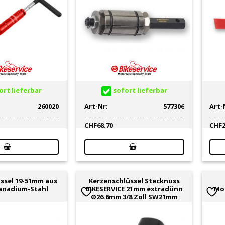
rt lieferbar
sofort lieferbar
260020
Art-Nr:
577306
Art-
CHF
68.70
CHF
ssel 19-51mm aus
Kerzenschlüssel Stecknuss
anadium-Stahl
BIKESERVICE 21mm extradünn
Mo
Ø26.6mm 3/8 Zoll SW21mm