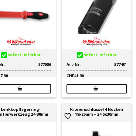
sofort lieferbar
sofort lieferbar
Nr:
577086
Art-Nr:
577431
27.90
CHF
41.90
Lenkkopflagerring-
Kronenschlüssel 4 Nocken
ntierwerkzeug 24-30mm
19x25mm + 24.5x30mm