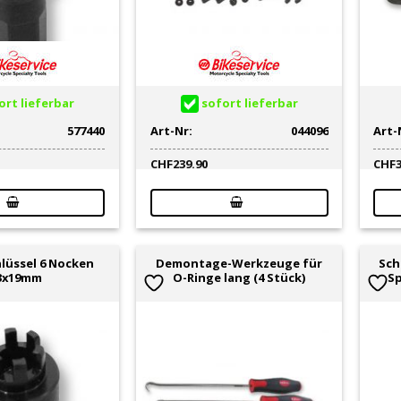
rt lieferbar
sofort lieferbar
577440
Art-Nr:
044096
Art-
CHF
239.90
CHF
lüssel 6 Nocken
Demontage-Werkzeuge für
Sch
3x19mm
O-Ringe lang (4 Stück)
Sp