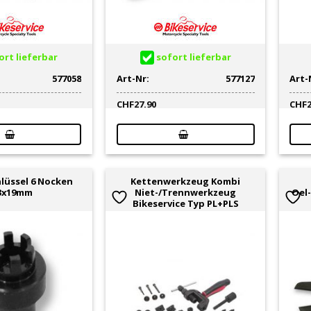
rt lieferbar
sofort lieferbar
577058
Art-Nr:
577127
Art-
CHF
27.90
CHF
lüssel 6 Nocken
Kettenwerkzeug Kombi
3x19mm
Niet-/Trennwerkzeug
Oel
Bikeservice Typ PL+PLS