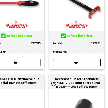
sofort lieferbar
sofort lieferbar
Nr:
577085
Art-Nr:
577231
24.90
CHF
62.90
aber für Dichtfläche aus
Kerzenschlüssel Stecknuss
ezial-Kunststoff 30mm
BIKESERVICE 16mm extradünn
Ø20.6mm 3/8 Zoll SW19mm