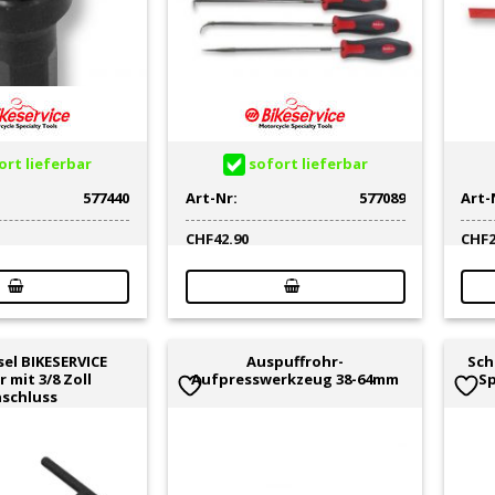
rt lieferbar
sofort lieferbar
577440
Art-Nr:
577089
Art-
CHF
42.90
CHF
sel BIKESERVICE
Auspuffrohr-
Sch
 mit 3/8 Zoll
Aufpresswerkzeug 38-64mm
Sp
schluss