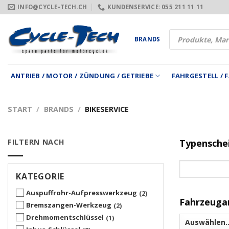
Zum
INFO@CYCLE-TECH.CH
KUNDENSERVICE: 055 211 11 11
Inhalt
springen
Products
BRANDS
search
ANTRIEB / MOTOR / ZÜNDUNG / GETRIEBE
FAHRGESTELL /
START
/
BRANDS
/
BIKESERVICE
FILTERN NACH
Typensche
KATEGORIE
Auspuffrohr-Aufpresswerkzeug
2
Fahrzeuga
Bremszangen-Werkzeug
2
Drehmomentschlüssel
1