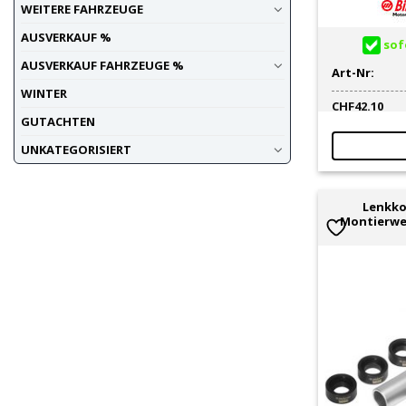
WEITERE FAHRZEUGE
AUSVERKAUF %
sofo
AUSVERKAUF FAHRZEUGE %
Art-Nr:
WINTER
CHF
42.10
GUTACHTEN
UNKATEGORISIERT
Lenkko
Montierwe