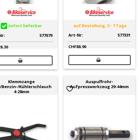
sofort lieferbar
auf Bestellung, 5 - 7 Tage
Art-Nr:
577331
Nr:
577079
CHF
88.90
28.30
Klemmzange
Auspuffrohr-
-/Benzin-/Kühlerschlauch
Aufpresswerkzeug 29-44mm
4-28mm