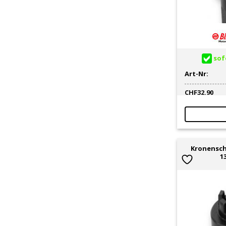
sofo
Art-Nr:
CHF
32.90
Kronensch
1