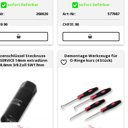
sofort lieferbar
sofort lieferbar
Nr:
260020
Art-Nr:
577087
39.90
CHF
31.90
zenschlüssel Stecknuss
Demontage-Werkzeuge für
ESERVICE 14mm extradünn
O-Ringe kurz (4 Stück)
8.6mm 3/8 Zoll SW17mm