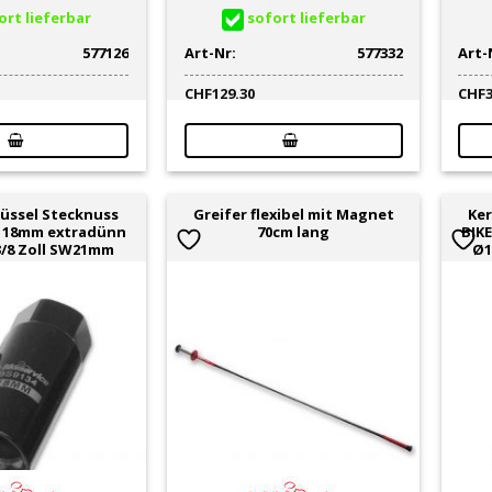
rt lieferbar
sofort lieferbar
577126
Art-Nr:
577332
Art-
CHF
129.30
CHF
üssel Stecknuss
Greifer flexibel mit Magnet
Ker
E 18mm extradünn
70cm lang
BIK
/8 Zoll SW21mm
Ø1