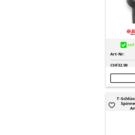
sofo
Art-Nr:
CHF
32.90
T-Schlüs
Spinner
An