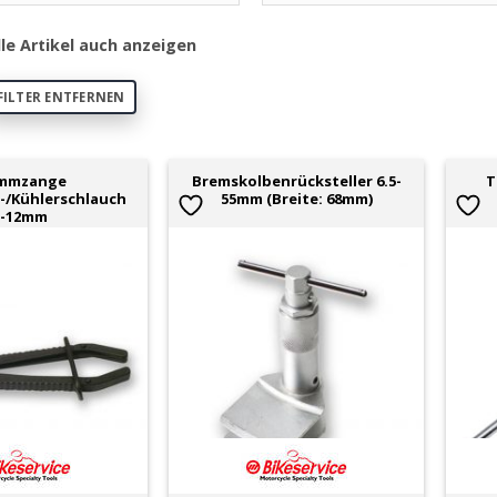
lle Artikel auch anzeigen
FILTER ENTFERNEN
emmzange
Bremskolbenrücksteller 6.5-
T
-/Kühlerschlauch
55mm (Breite: 68mm)
3-12mm