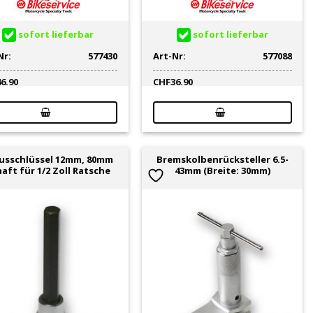
sofort lieferbar
sofort lieferbar
Nr:
577430
Art-Nr:
577088
46.90
CHF
36.90
usschlüssel 12mm, 80mm
Bremskolbenrücksteller 6.5-
aft für 1/2 Zoll Ratsche
43mm (Breite: 30mm)