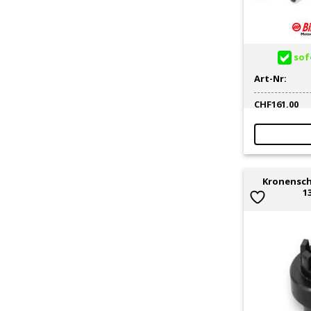
sofo
Art-Nr:
CHF
161.00
Kronensch
1