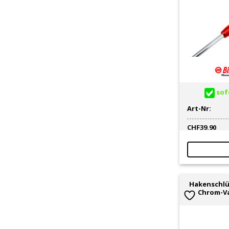
sofo
Art-Nr:
CHF
39.90
Hakenschlü
Chrom-V