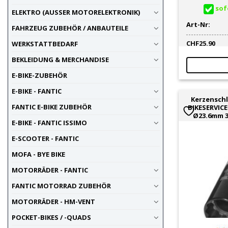
sofo
ELEKTRO (AUSSER MOTORELEKTRONIK)
Art-Nr:
FAHRZEUG ZUBEHÖR / ANBAUTEILE
CHF
25.90
WERKSTATTBEDARF
BEKLEIDUNG & MERCHANDISE
E-BIKE-ZUBEHÖR
E-BIKE - FANTIC
Kerzenschl
FANTIC E-BIKE ZUBEHÖR
BIKESERVIC
Ø23.6mm 3
E-BIKE - FANTIC ISSIMO
E-SCOOTER - FANTIC
MOFA - BYE BIKE
MOTORRÄDER - FANTIC
FANTIC MOTORRAD ZUBEHÖR
MOTORRÄDER - HM-VENT
POCKET-BIKES / -QUADS