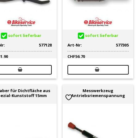
sofort lieferbar
sofort lieferbar
Nr:
577128
Art-Nr:
577305
31.90
CHF
56.70
aber für Dichtfläche aus
Messwerkzeug
ezial-Kunststoff 15mm
Antriebsriemenspannung