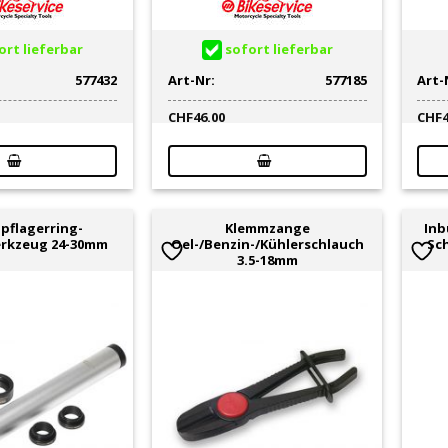
rt lieferbar
sofort lieferbar
577432
Art-Nr:
577185
Art-
CHF
46.00
CHF
pflagerring-
Klemmzange
Inb
rkzeug 24-30mm
Oel-/Benzin-/Kühlerschlauch
Sch
3.5-18mm