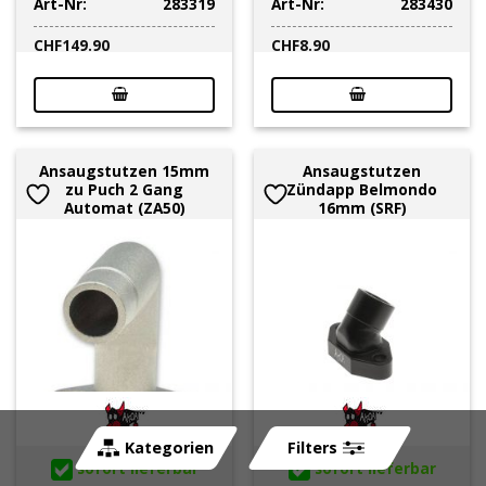
Art-Nr:
283319
Art-Nr:
283430
CHF
149.90
CHF
8.90
Ansaugstutzen 15mm
Ansaugstutzen
zu Puch 2 Gang
Zündapp Belmondo
Automat (ZA50)
16mm (SRF)
Kategorien
Filters
sofort lieferbar
sofort lieferbar