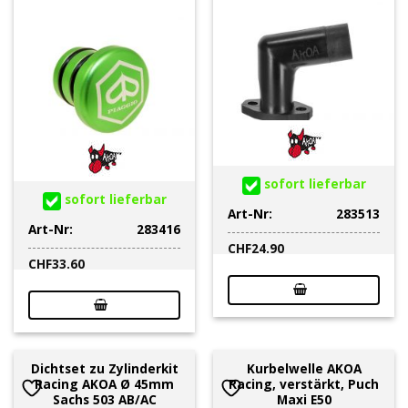
sofort lieferbar
sofort lieferbar
Art-Nr:
283513
Art-Nr:
283416
CHF
24.90
CHF
33.60
Dichtset zu Zylinderkit
Kurbelwelle AKOA
Racing AKOA Ø 45mm
Racing, verstärkt, Puch
Sachs 503 AB/AC
Maxi E50