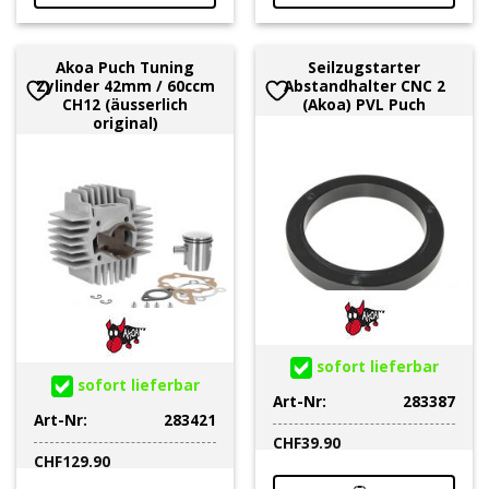
Akoa Puch Tuning
Seilzugstarter
Zylinder 42mm / 60ccm
Abstandhalter CNC 2
CH12 (äusserlich
(Akoa) PVL Puch
original)
sofort lieferbar
sofort lieferbar
Art-Nr:
283387
Art-Nr:
283421
CHF
39.90
CHF
129.90