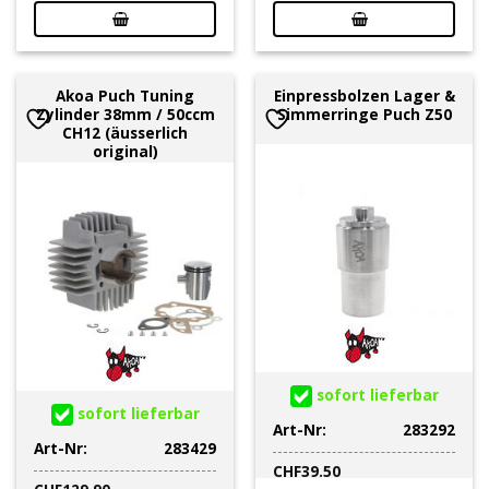
Akoa Puch Tuning
Einpressbolzen Lager &
Zylinder 38mm / 50ccm
Simmerringe Puch Z50
CH12 (äusserlich
original)
sofort lieferbar
sofort lieferbar
Art-Nr:
283292
Art-Nr:
283429
CHF
39.50