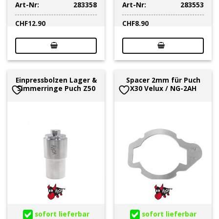
Art-Nr:
283358
Art-Nr:
283553
CHF
12.90
CHF
8.90
Einpressbolzen Lager &
Spacer 2mm für Puch
Simmerringe Puch Z50
X30 Velux / NG-2AH
sofort lieferbar
sofort lieferbar