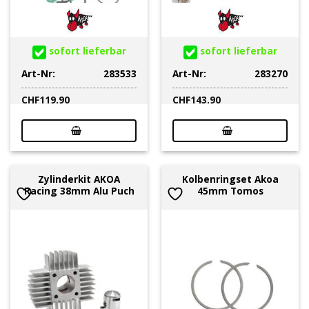
sofort lieferbar
sofort lieferbar
Art-Nr:
283533
Art-Nr:
283270
CHF
119.90
CHF
143.90
Zylinderkit AKOA
Kolbenringset Akoa
Racing 38mm Alu Puch
45mm Tomos