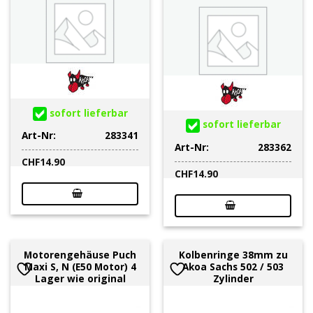
sofort lieferbar
sofort lieferbar
Art-Nr:
283341
Art-Nr:
283362
CHF
14.90
CHF
14.90
Motorengehäuse Puch
Kolbenringe 38mm zu
Maxi S, N (E50 Motor) 4
Akoa Sachs 502 / 503
Lager wie original
Zylinder