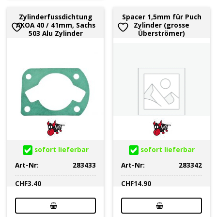
Zylinderfussdichtung
Spacer 1,5mm für Puch
AKOA 40 / 41mm, Sachs
Zylinder (grosse
503 Alu Zylinder
Überströmer)
sofort lieferbar
sofort lieferbar
Art-Nr:
283433
Art-Nr:
283342
CHF
3.40
CHF
14.90