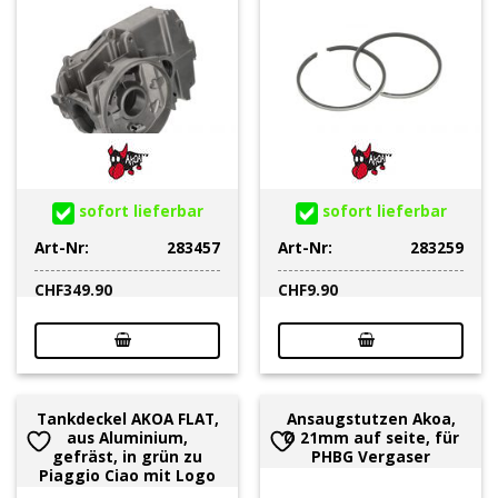
sofort lieferbar
sofort lieferbar
Art-Nr:
283457
Art-Nr:
283259
CHF
349.90
CHF
9.90
Tankdeckel AKOA FLAT,
Ansaugstutzen Akoa,
aus Aluminium,
Ø 21mm auf seite, für
gefräst, in grün zu
PHBG Vergaser
Piaggio Ciao mit Logo