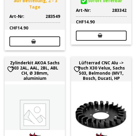
auf Bestellung, 2 - 3
sofort lieferbar
Tage
Art-Nr:
283342
Art-Nr:
283549
CHF
14.90
CHF
14.90
Zylinderkit AKOA Sachs
Lüfterrad CNC Alu ->
503 2AL, AAL, 2BL, ABL
Puch X30 Velux, Sachs
CH, Ø 38mm,
503, Belmondo (MVT,
aluminium
Bosch, Ducati, HP