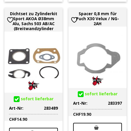
Dichtset zu Zylinderkit
Spacer 0,8 mm für
Sport AKOA Ø38mm
Puch X30 Velux / NG-
Alu, Sachs 503 AB/AC
2AH
(Breitwandzylinder
sofort lieferbar
sofort lieferbar
Art-Nr:
283397
Art-Nr:
283489
CHF
19.90
CHF
14.90