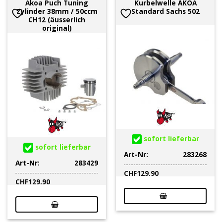
Akoa Puch Tuning
Kurbelwelle AKOA
Zylinder 38mm / 50ccm
Standard Sachs 502
CH12 (äusserlich
original)
sofort lieferbar
sofort lieferbar
Art-Nr:
283268
Art-Nr:
283429
CHF
129.90
CHF
129.90