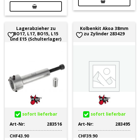
Lagerabzieher zu
Kolbenkit Akoa 38mm
BO17, L17, BO15, L15
zu Zylinder 283429
und E15 (Schulterlager)
sofort lieferbar
sofort lieferbar
Art-Nr:
283516
Art-Nr:
283495
CHF
43.90
CHF
39.90