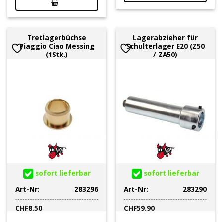
Tretlagerbüchse
Lagerabzieher für
Piaggio Ciao Messing
Schulterlager E20 (Z50
(1Stk.)
/ ZA50)
sofort lieferbar
sofort lieferbar
Art-Nr:
283296
Art-Nr:
283290
CHF
8.50
CHF
59.90