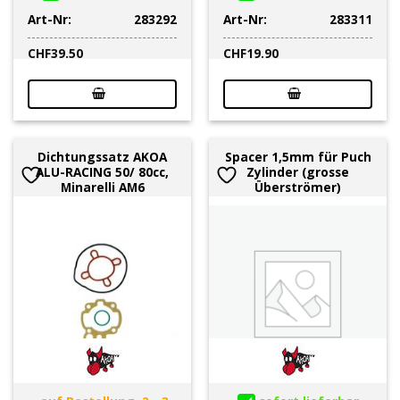
Art-Nr:
283292
Art-Nr:
283311
CHF
39.50
CHF
19.90
Dichtungssatz AKOA
Spacer 1,5mm für Puch
ALU-RACING 50/ 80cc,
Zylinder (grosse
Minarelli AM6
Überströmer)