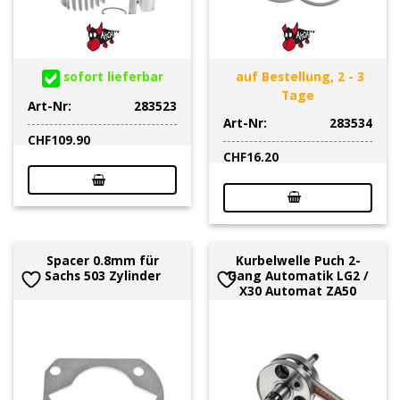
sofort lieferbar
auf Bestellung, 2 - 3
Tage
Art-Nr:
283523
Art-Nr:
283534
CHF
109.90
CHF
16.20
Spacer 0.8mm für
Kurbelwelle Puch 2-
Sachs 503 Zylinder
Gang Automatik LG2 /
X30 Automat ZA50