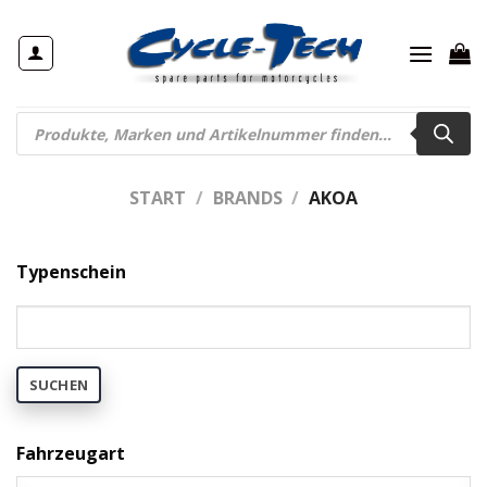
Zum
Inhalt
springen
Products
search
START
/
BRANDS
/
AKOA
Typenschein
SUCHEN
Fahrzeugart