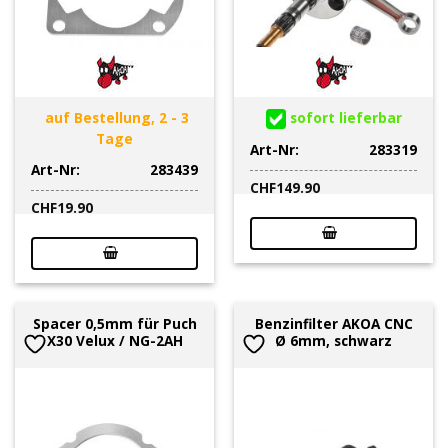
auf Bestellung, 2 - 3
sofort lieferbar
Tage
Art-Nr:
283319
Art-Nr:
283439
CHF
149.90
CHF
19.90
Spacer 0,5mm für Puch
Benzinfilter AKOA CNC
X30 Velux / NG-2AH
Ø 6mm, schwarz