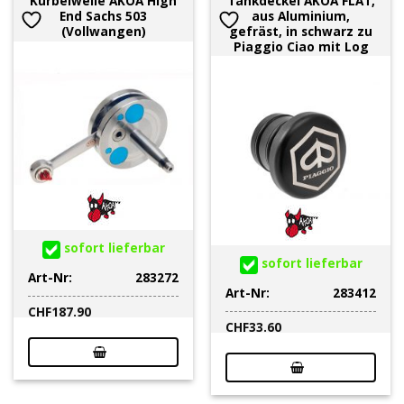
Kurbelwelle AKOA High
Tankdeckel AKOA FLAT,
End Sachs 503
aus Aluminium,
(Vollwangen)
gefräst, in schwarz zu
Piaggio Ciao mit Log
sofort lieferbar
sofort lieferbar
Art-Nr:
283272
Art-Nr:
283412
CHF
187.90
CHF
33.60