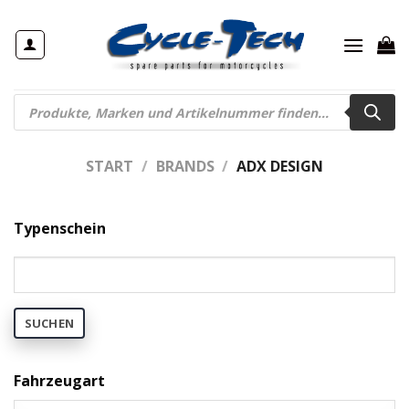
Zum
Inhalt
springen
Products
search
START
/
BRANDS
/
ADX DESIGN
Typenschein
SUCHEN
Fahrzeugart