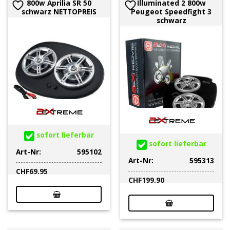
800w Aprilia SR 50
Illuminated 2 800w
schwarz NETTOPREIS
Peugeot Speedfight 3
schwarz
sofort lieferbar
sofort lieferbar
Art-Nr:
595102
Art-Nr:
595313
CHF
69.95
CHF
199.90