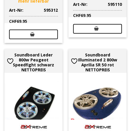
mehr lieferbar
Art-Nr:
595110
Art-Nr:
595312
CHF
69.95
CHF
69.95
Soundboard Leder
Soundboard
800w Peugeot
Illuminated 2 800w
Speedfight schwarz
Aprilia SR 50 rot
NETTOPREIS
NETTOPREIS