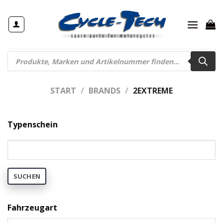
Zum
Inhalt
springen
Products
search
START
/
BRANDS
/
2EXTREME
Typenschein
SUCHEN
Fahrzeugart