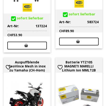
sofort lieferbar
sofort lieferbar
Art-Nr:
583724
Art-Nr:
137224
CHF
89.90
CHF
53.90
Auspuffblende
Batterie YTZ10S
LeoVince Mesh in inox
MAGNETI MARELLI
zu Yamaha (CH-Hom)
Lithium Ion MMLT2B