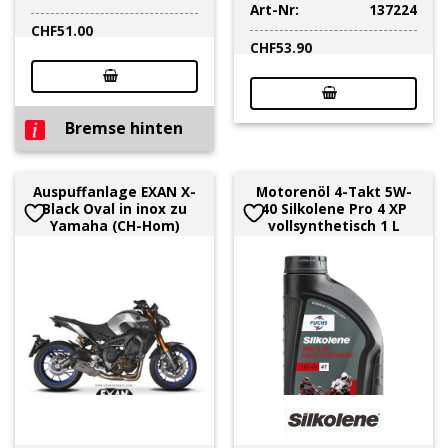
Art-Nr:
137224
CHF
51.00
CHF
53.90
Bremse hinten
Auspuffanlage EXAN X-
Motorenöl 4-Takt 5W-
Black Oval in inox zu
40 Silkolene Pro 4 XP
Yamaha (CH-Hom)
vollsynthetisch 1 L