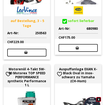
auf Bestellung, 3 - 5
sofort lieferbar
Tage
Art-Nr:
680980
Art-Nr:
250563
CHF
175.00
CHF
229.00
Motorenöl 4-Takt 5W-
Auspuffanlage EXAN X-
40 Motorex TOP SPEED
Black Oval in inox-
PERFORMANCE
schwarz zu Yamaha
synthetic Performance
(CH-Hom)
1 L
X