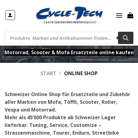
Zum
Inhalt
springen
Products
search
Motorrad, Scooter & Mofa Ersatzteile online kaufen
START
/
ONLINE SHOP
Schweizer Online Shop für Ersatzteile und Zubehör
aller Marken von Mofa, Töffli, Scooter, Roller,
Vespa und Motorrad.
Mehr als 45’000 Produkte ab Schweizer Lager
lieferbar. Tuning, Service, Customize –
Strassenmaschine, Tourer, Enduro, Streetbike