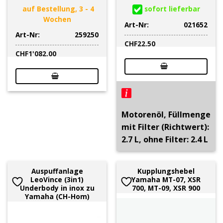
auf Bestellung, 3 - 4
sofort lieferbar
Wochen
Art-Nr:
021652
Art-Nr:
259250
CHF
22.50
CHF
1'082.00
Motorenöl, Füllmenge
mit Filter (Richtwert):
2.7 L, ohne Filter: 2.4 L
Auspuffanlage
Kupplungshebel
LeoVince (3in1)
Yamaha MT-07, XSR
Underbody in inox zu
700, MT-09, XSR 900
Yamaha (CH-Hom)