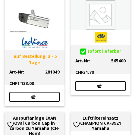
sofort lieferbar
auf Bestellung, 3 - 5
Art-Nr:
565400
Tage
Art-Nr:
281049
CHF
31.70
CHF
1'133.00
Auspuffanlage EXAN
Luftfiltereinsatz
Oval Carbon Cap in
CHAMPION CAF3921
carbon zu Yamaha (CH-
Yamaha
Hom)