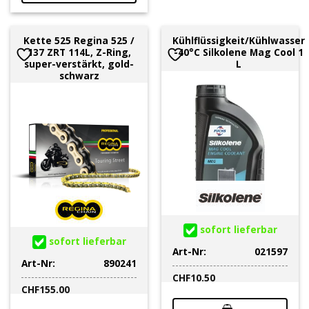
Kette 525 Regina 525 /
Kühlflüssigkeit/Kühlwasser
137 ZRT 114L, Z-Ring,
-40°C Silkolene Mag Cool 1
super-verstärkt, gold-
L
schwarz
sofort lieferbar
sofort lieferbar
Art-Nr:
021597
Art-Nr:
890241
CHF
10.50
CHF
155.00