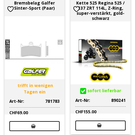
Bremsbelag Galfer
Kette 525 Regina 525 /
Sinter-Sport (Paar)
137 ZRT 114L, Z-Ring,
super-verstärkt, gold-
schwarz
trifft in wenigen
sofort lieferbar
Tagen ein
Art-Nr:
890241
Art-Nr:
781783
CHF
155.00
CHF
69.00