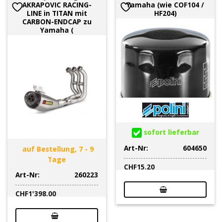
AKRAPOVIC RACING-
Yamaha (wie COF104 /
LINE in TITAN mit
HF204)
CARBON-ENDCAP zu
Yamaha (
sofort lieferbar
Art-Nr:
604650
auf Bestellung, 7 - 9
Tage
CHF
15.20
Art-Nr:
260223
CHF
1'398.00