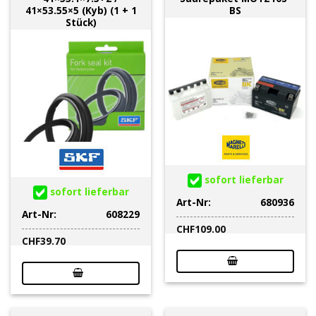
41×53.55×5 (Kyb) (1 + 1
BS
Stück)
sofort lieferbar
sofort lieferbar
Art-Nr:
680936
Art-Nr:
608229
CHF
109.00
CHF
39.70