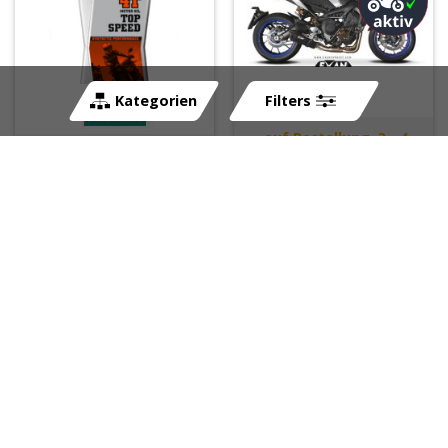
Kategorien
Filters
auf Bestellung, 3 - 4
sofort lieferbar
Wochen
Art-Nr:
258820
Art-Nr:
259251
CHF
20.50
CHF
1'106.00
Motorenöl, Füllmenge
mit Filter (Richtwert):
2.7 L, ohne Filter: 2.4 L