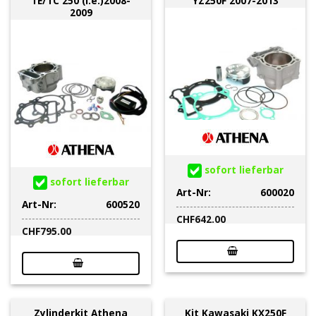
TE/TC 250 (i.e.)2008-
YZ250F 2007-2013
2009
sofort lieferbar
sofort lieferbar
Art-Nr:
600020
Art-Nr:
600520
CHF
642.00
CHF
795.00
Zylinderkit Athena
Kit Kawasaki KX250F