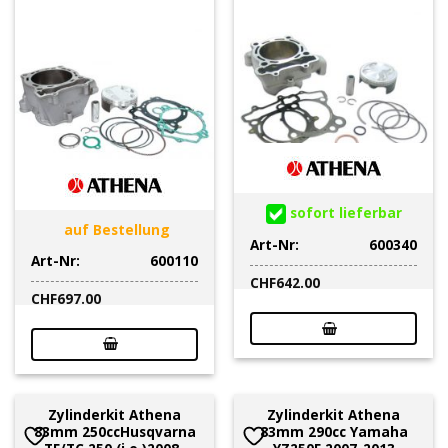
sofort lieferbar
auf Bestellung
Art-Nr:
600340
Art-Nr:
600110
CHF
642.00
CHF
697.00
Zylinderkit Athena
Zylinderkit Athena
83mm 250ccHusqvarna
83mm 290cc Yamaha