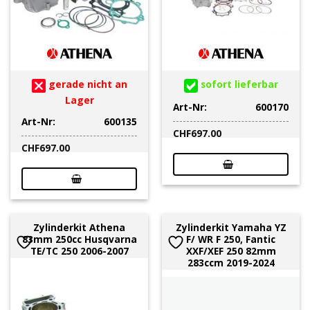
gerade nicht an
sofort lieferbar
Lager
Art-Nr:
600170
Art-Nr:
600135
CHF
697.00
CHF
697.00
Zylinderkit Athena
Zylinderkit Yamaha YZ
83mm 250cc Husqvarna
F/ WR F 250, Fantic
TE/TC 250 2006-2007
XXF/XEF 250 82mm
283ccm 2019-2024