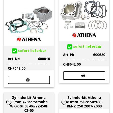
sofort lieferbar
sofort lieferbar
Art-Nr:
600620
Art-Nr:
600010
CHF
642.00
CHF
642.00
Zylinderkit Athena
Zylinderkit Athena
98mm 478cc Yamaha
83mm 290cc Suzuki
WR450F 03-06/YZ450F
RM-Z 250 2007-2009
03-05