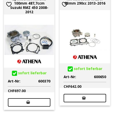
100mm 487,7ccm
83mm 290cc 2013-2016
Suzuki RMZ 450 2008-
2012
sofort lieferbar
sofort lieferbar
Art-Nr:
600650
Art-Nr:
600370
CHF
642.00
CHF
697.00