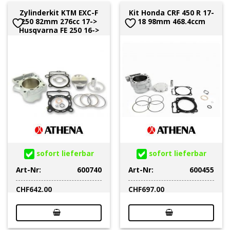
Zylinderkit KTM EXC-F
Kit Honda CRF 450 R 17-
250 82mm 276cc 17->
18 98mm 468.4ccm
Husqvarna FE 250 16->
sofort lieferbar
sofort lieferbar
Art-Nr:
600740
Art-Nr:
600455
CHF
642.00
CHF
697.00