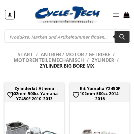
Zum
Inhalt
springen
Products
search
START
/
ANTRIEB / MOTOR / GETRIEBE
/
MOTORENTEILE MECHANISCH
/
ZYLINDER
/
ZYLINDER BIG BORE MX
Zylinderkit Athena
Kit Yamaha YZ450F
102mm 500cc Yamaha
102mm 500cc 2014-
YZ450F 2010-2013
2016