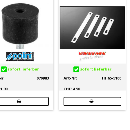
sofort lieferbar
sofort lieferbar
Nr:
070983
Art-Nr:
HH65-5100
11.90
CHF
14.50