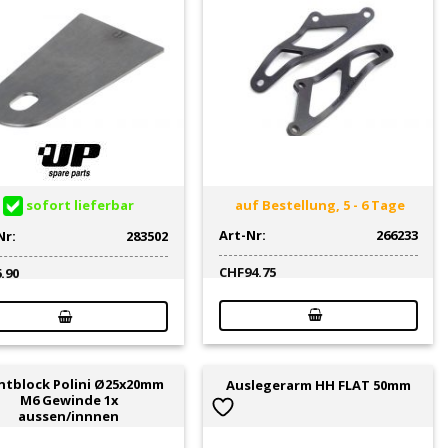
sofort lieferbar
auf Bestellung, 5 - 6 Tage
Art-Nr:
266233
Nr:
283502
CHF
94.75
6.90
entblock Polini Ø25x20mm
Auslegerarm HH FLAT 50mm
M6 Gewinde 1x
aussen/innnen