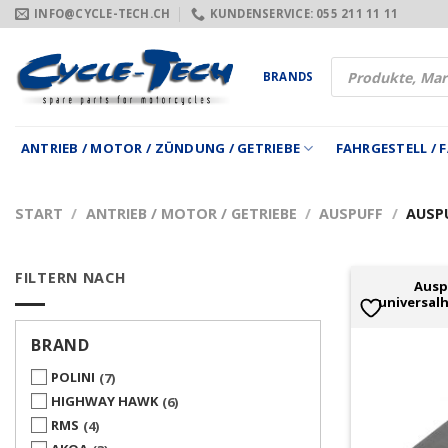
Zum
INFO@CYCLE-TECH.CH
KUNDENSERVICE: 055 211 11 11
Inhalt
springen
Products
BRANDS
search
ANTRIEB / MOTOR / ZÜNDUNG / GETRIEBE
FAHRGESTELL /
START
/
ANTRIEB / MOTOR / GETRIEBE
/
AUSPUFF
/
AUSP
FILTERN NACH
Ausp
universal
BRAND
POLINI
7
HIGHWAY HAWK
6
RMS
4