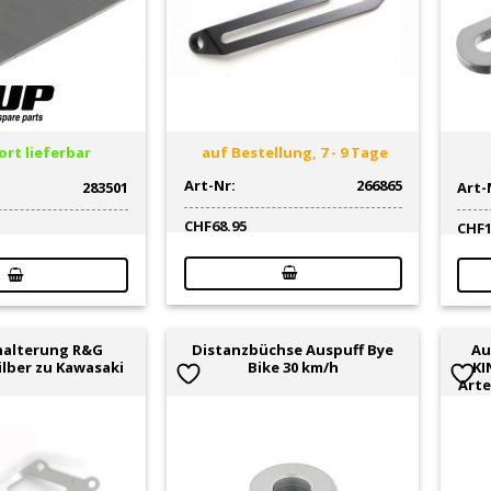
rt lieferbar
auf Bestellung, 7 - 9 Tage
Art-Nr:
266865
283501
Art-
CHF
68.95
CHF
halterung R&G
Distanzbüchse Auspuff Bye
Au
ilber zu Kawasaki
Bike 30 km/h
KI
Art