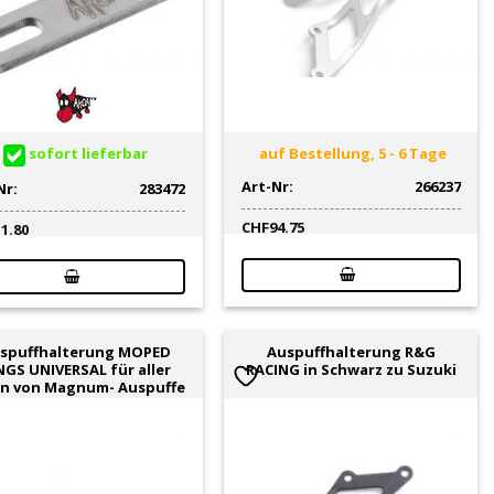
sofort lieferbar
auf Bestellung, 5 - 6 Tage
Art-Nr:
266237
Nr:
283472
CHF
94.75
11.80
spuffhalterung MOPED
Auspuffhalterung R&G
NGS UNIVERSAL für aller
RACING in Schwarz zu Suzuki
en von Magnum- Auspuffe