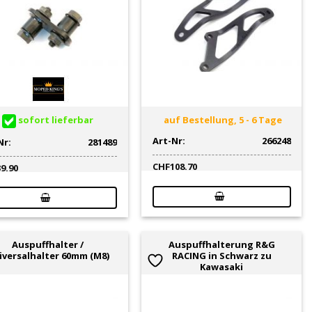
sofort lieferbar
auf Bestellung, 5 - 6 Tage
Art-Nr:
266248
Nr:
281489
CHF
108.70
39.90
Auspuffhalter /
Auspuffhalterung R&G
iversalhalter 60mm (M8)
RACING in Schwarz zu
Kawasaki