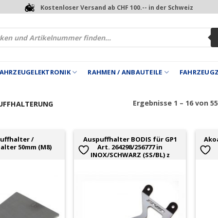
Kostenloser Versand ab CHF 100.-- in der Schweiz
 FAHRZEUGELEKTRONIK
RAHMEN / ANBAUTEILE
FAHRZEUG
Ergebnisse 1 – 16 von 5
UFFHALTERUNG
uffhalter /
Auspuffhalter BODIS für GP1
Ako
halter 50mm (M8)
Art. 264298/256777 in
INOX/SCHWARZ (SS/BL) z