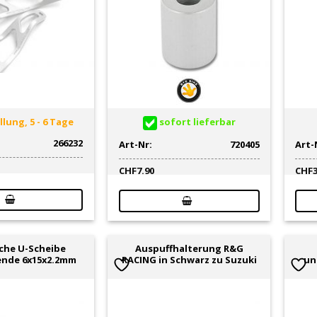
lung, 5 - 6 Tage
sofort lieferbar
266232
Art-Nr:
720405
Art-
CHF
7.90
CHF
che U-Scheibe
Auspuffhalterung R&G
ende 6x15x2.2mm
RACING in Schwarz zu Suzuki
un