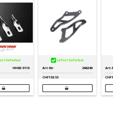
rt lieferbar
sofort lieferbar
HH65-5110
Art-Nr:
266240
Art-
CHF
158.55
CHF