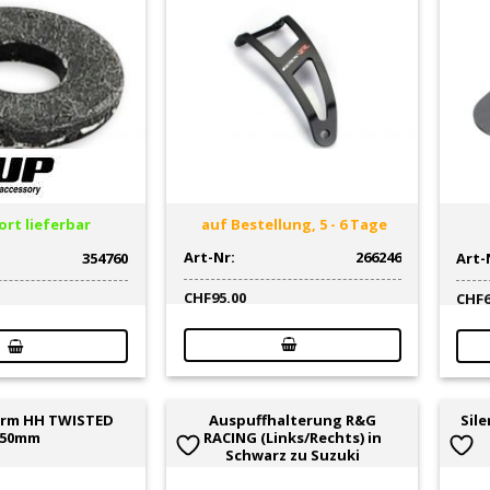
rt lieferbar
auf Bestellung, 5 - 6 Tage
Art-Nr:
266246
354760
Art-
CHF
95.00
CHF
arm HH TWISTED
Auspuffhalterung R&G
Sil
50mm
RACING (Links/Rechts) in
Schwarz zu Suzuki