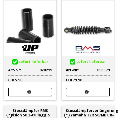
sofort lieferbar
sofort lieferbar
Art-Nr:
020219
Art-Nr:
093379
CHF
5.90
CHF
79.90
Stossdämpfer RMS
Stossdämpferverlängerun
Vision 50 2-t/Piaggio
Yamaha TZR 50/MBK X-