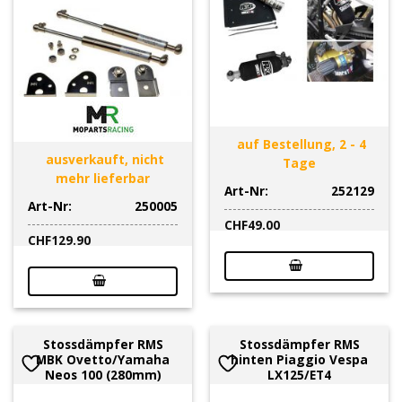
auf Bestellung, 2 - 4
ausverkauft, nicht
Tage
mehr lieferbar
Art-Nr:
252129
Art-Nr:
250005
CHF
49.00
CHF
129.90
Stossdämpfer RMS
Stossdämpfer RMS
MBK Ovetto/Yamaha
hinten Piaggio Vespa
Neos 100 (280mm)
LX125/ET4