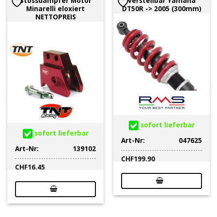
Stossdämpfer Motor
verstellbar Yamaha
Minarelli eloxiert
DT50R -> 2005 (300mm)
NETTOPREIS
sofort lieferbar
sofort lieferbar
Art-Nr:
047625
Art-Nr:
139102
CHF
199.90
CHF
16.45