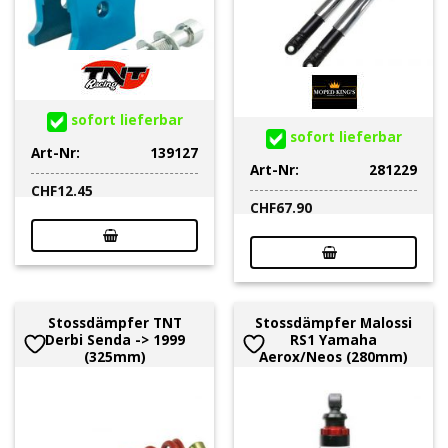
sofort lieferbar
sofort lieferbar
Art-Nr:
139127
Art-Nr:
281229
CHF
12.45
CHF
67.90
Stossdämpfer TNT
Stossdämpfer Malossi
Derbi Senda -> 1999
RS1 Yamaha
(325mm)
Aerox/Neos (280mm)