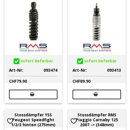
sofort lieferbar
sofort lieferbar
Art-Nr:
093474
Art-Nr:
093413
CHF
79.90
CHF
89.90
Stossdämpfer YSS
Stossdämpfer RMS
Peugeot Speedfight
Piaggio Carnaby 125
1/2/3 hinten (275mm)
2007 -> (348mm)