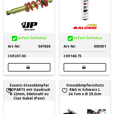
sofort lieferbar
sofort lieferbar
Art-Nr:
047630
Art-Nr:
093051
CHF
207.00
CHF
168.75
Zusatz-Stossdämpfer
Stossdämpferschutz
MOPARTS mit Gasdruck
R&G in Schwarz L
Ø 22mm, Edelstahl zu
24.1cm x Ø 29.2cm
Ciao Gabel (Paar)