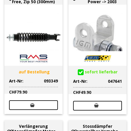
Free, Zip 50 (300mm)
Power -> 2003
auf Bestellung
sofort lieferbar
Art-Nr:
093349
Art-Nr:
047641
CHF
79.90
CHF
49.90
Verlängerung
Stossdämpfer