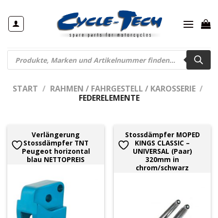
Zum
Inhalt
springen
Products
search
START
/
RAHMEN / FAHRGESTELL / KAROSSERIE
/
FEDERELEMENTE
Verlängerung
Stossdämpfer MOPED
Stossdämpfer TNT
KINGS CLASSIC –
Peugeot horizontal
UNIVERSAL (Paar)
blau NETTOPREIS
320mm in
chrom/schwarz