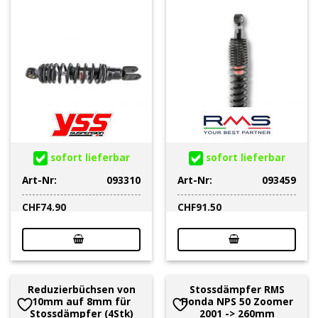
sofort lieferbar
sofort lieferbar
Art-Nr:
093310
Art-Nr:
093459
CHF
74.90
CHF
91.50
Reduzierbüchsen von
Stossdämpfer RMS
10mm auf 8mm für
Honda NPS 50 Zoomer
Stossdämpfer (4Stk)
2001 -> 260mm