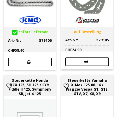
sofort lieferbar
auf Bestellung
Art-Nr:
579105
Art-Nr:
579106
CHF
24.90
CHF
58.40
Steuerkette Honda
Steuerkette Yamaha
PCX 125, SH 125 / SYM
X-Max 125 06-16 /
Fiddle II 125, Symphony
Piaggio Vespa GT, GTS,
SR, Jet 4 125
GTV, X7, X8, X9