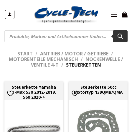
Zum
Inhalt
springen
Products
search
START
/
ANTRIEB / MOTOR / GETRIEBE
/
MOTORENTEILE MECHANISCH
/
NOCKENWELLE /
VENTILE 4-T
/
STEUERKETTEN
Steuerkette Yamaha
Steuerkette 50cc
T-Max 530 2012-2019,
Motortyp 139QMB/QMA
560 2020->