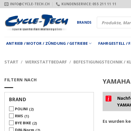
Zum
INFO@CYCLE-TECH.CH
KUNDENSERVICE: 055 211 11 11
Inhalt
springen
Products
BRANDS
search
ANTRIEB / MOTOR / ZÜNDUNG / GETRIEBE
FAHRGESTELL /
START
/
WERKSTATTBEDARF
/
BEFESTIGUNGSTECHNIK / KL
FILTERN NACH
YAMAHA 
Nachfo
BRAND
YAMAH
POLINI
2
RMS
1
Es wurden ke
BYE BIKE
2
DIN-Norm
2