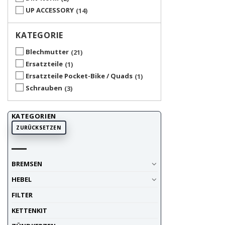
UP ACCESSORY
14
KATEGORIE
Blechmutter
21
Ersatzteile
1
Ersatzteile Pocket-Bike / Quads
1
Schrauben
3
KATEGORIEN
ZURÜCKSETZEN
BREMSEN
HEBEL
FILTER
KETTENKIT