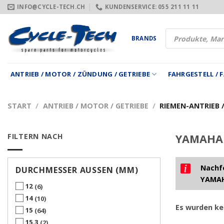
Zum
INFO@CYCLE-TECH.CH
KUNDENSERVICE: 055 211 11 11
Inhalt
springen
Products
BRANDS
search
ANTRIEB / MOTOR / ZÜNDUNG / GETRIEBE
FAHRGESTELL /
START
/
ANTRIEB / MOTOR / GETRIEBE
/
RIEMEN-ANTRIEB 
FILTERN NACH
YAMAHA 
Nachfo
DURCHMESSER AUSSEN (MM)
YAMAH
12
6
14
10
Es wurden ke
15
64
15.3
2