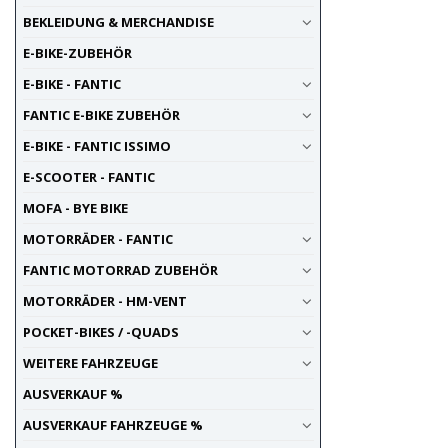
5
BEKLEIDUNG & MERCHANDISE
20
5
21
3
E-BIKE-ZUBEHÖR
21.4
1
E-BIKE - FANTIC
22
4
FANTIC E-BIKE ZUBEHÖR
23
1
24
2
E-BIKE - FANTIC ISSIMO
25
1
E-SCOOTER - FANTIC
26
3
MOFA - BYE BIKE
27
1
MOTORRÄDER - FANTIC
28
2
30
1
FANTIC MOTORRAD ZUBEHÖR
33
1
MOTORRÄDER - HM-VENT
33.5
1
POCKET-BIKES / -QUADS
WEITERE FAHRZEUGE
AUSVERKAUF %
AUSVERKAUF FAHRZEUGE %