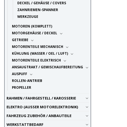
DECKEL / GEHÄUSE / COVERS
10.7
2
ZAHNRIEMEN-SPANNER
11
12
WERKZEUGE
11.2
1
11.5
3
MOTOREN (KOMPLETT)
12
10
MOTORGEHÄUSE / DECKEL
12.5
3
GETRIEBE
13
10
MOTORENTEILE MECHANISCH
13.5
2
KÜHLUNG (WASSER / OEL / LUFT)
13.8
1
MOTORENTEILE ELEKTRISCH
14
10
ANSAUGTRAKT / GEMISCHAUFBEREITUNG
14.5
4
AUSPUFF
15
8
ROLLEN-ANTRIEB
15.5
3
PROPELLER
16
6
RAHMEN / FAHRGESTELL / KAROSSERIE
17
2
17.5
1
ELEKTRO (AUSSER MOTORELEKTRONIK)
18
4
FAHRZEUG ZUBEHÖR / ANBAUTEILE
18.6
1
WERKSTATTBEDARF
19