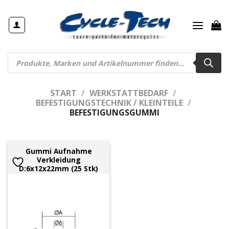
Zum
Inhalt
springen
Products
search
START
/
WERKSTATTBEDARF
/
BEFESTIGUNGSTECHNIK / KLEINTEILE
/
BEFESTIGUNGSGUMMI
Gummi Aufnahme
Verkleidung
D:6x12x22mm (25 Stk)