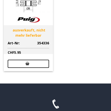
ausverkauft, nicht
mehr lieferbar
Art-Nr:
354336
CHF
5.95