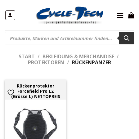
Zum
Inhalt
springen
Products
search
START
/
BEKLEIDUNG & MERCHANDISE
/
PROTEKTOREN
/
RÜCKENPANZER
Rückenprotektor
Forcefield Pro L2
(Grösse L) NETTOPREIS