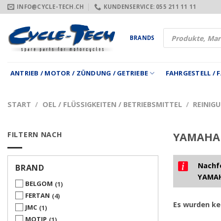
Zum
INFO@CYCLE-TECH.CH
KUNDENSERVICE: 055 211 11 11
Inhalt
springen
Products
BRANDS
search
ANTRIEB / MOTOR / ZÜNDUNG / GETRIEBE
FAHRGESTELL /
START
/
OEL / FLÜSSIGKEITEN / BETRIEBSMITTEL
/
REINIG
FILTERN NACH
YAMAHA 
Nachfo
BRAND
YAMAH
BELGOM
1
FERTAN
4
Es wurden ke
JMC
1
MOTIP
1