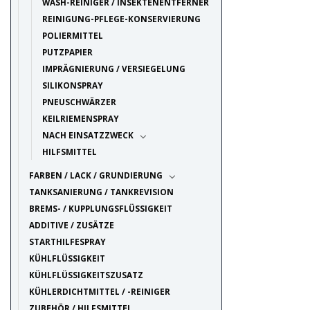
WASH-REINIGER / INSEKTENENTFERNER
REINIGUNG-PFLEGE-KONSERVIERUNG
POLIERMITTEL
PUTZPAPIER
IMPRÄGNIERUNG / VERSIEGELUNG
SILIKONSPRAY
PNEUSCHWÄRZER
KEILRIEMENSPRAY
NACH EINSATZZWECK
HILFSMITTEL
FARBEN / LACK / GRUNDIERUNG
TANKSANIERUNG / TANKREVISION
BREMS- / KUPPLUNGSFLÜSSIGKEIT
ADDITIVE / ZUSÄTZE
STARTHILFESPRAY
KÜHLFLÜSSIGKEIT
KÜHLFLÜSSIGKEITSZUSATZ
KÜHLERDICHTMITTEL / -REINIGER
ZUBEHÖR / HILFSMITTEL