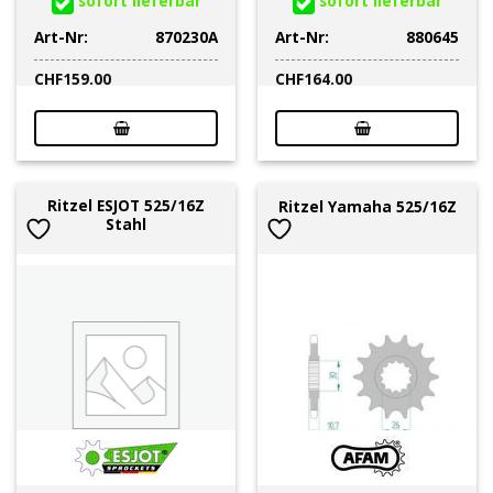
sofort lieferbar
sofort lieferbar
Art-Nr:
870230A
Art-Nr:
880645
CHF
159.00
CHF
164.00
Ritzel ESJOT 525/16Z
Ritzel Yamaha 525/16Z
Stahl