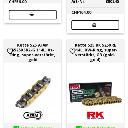
Art-Nr:
880245
CHF
56.00
CHF
164.00
Kette 525 AFAM
Kette 525 RK 525XRE
A525XSR2-G 114L, Xs-
114L, XW-Ring, super-
Ring, super-verstärkt,
verstärkt, GB (gold-
gold
gold)