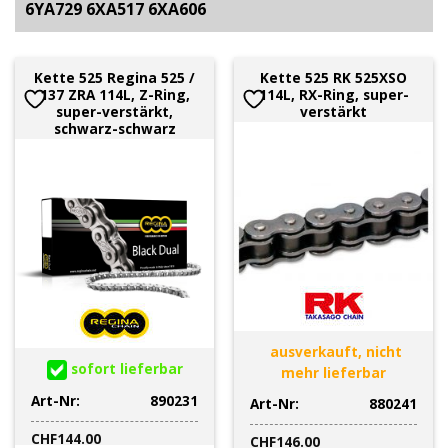
6YA729 6XA517 6XA606
Kette 525 Regina 525 /
Kette 525 RK 525XSO
137 ZRA 114L, Z-Ring,
114L, RX-Ring, super-
super-verstärkt,
verstärkt
schwarz-schwarz
ausverkauft, nicht
sofort lieferbar
mehr lieferbar
Art-Nr:
890231
Art-Nr:
880241
CHF
144.00
CHF
146.00