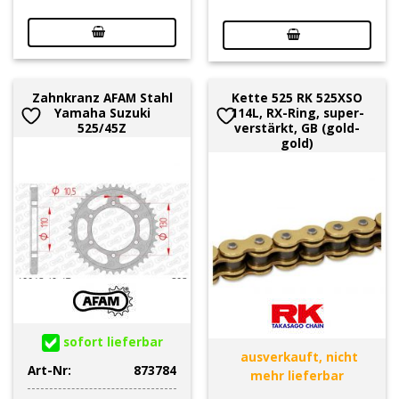
Zahnkranz AFAM Stahl
Kette 525 RK 525XSO
Yamaha Suzuki
114L, RX-Ring, super-
525/45Z
verstärkt, GB (gold-
gold)
sofort lieferbar
ausverkauft, nicht
Art-Nr:
873784
mehr lieferbar