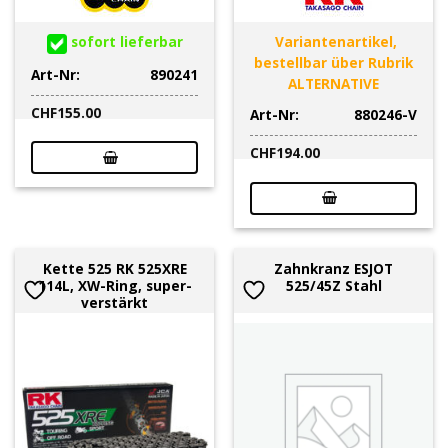
sofort lieferbar
Variantenartikel,
bestellbar über Rubrik
Art-Nr:
890241
ALTERNATIVE
CHF
155.00
Art-Nr:
880246-V
CHF
194.00
Kette 525 RK 525XRE
Zahnkranz ESJOT
114L, XW-Ring, super-
525/45Z Stahl
verstärkt