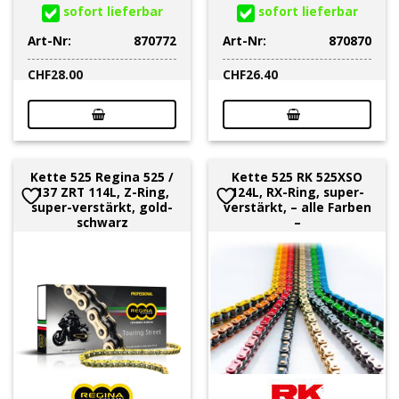
sofort lieferbar
sofort lieferbar
Art-Nr:
870772
Art-Nr:
870870
CHF
28.00
CHF
26.40
Kette 525 Regina 525 /
Kette 525 RK 525XSO
137 ZRT 114L, Z-Ring,
124L, RX-Ring, super-
super-verstärkt, gold-
verstärkt, – alle Farben
schwarz
–