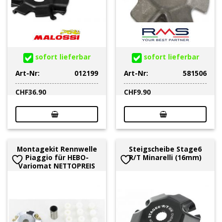
sofort lieferbar
sofort lieferbar
Art-Nr:
012199
Art-Nr:
581506
CHF
36.90
CHF
9.90
Montagekit Rennwelle
Steigscheibe Stage6
Piaggio für HEBO-
R/T Minarelli (16mm)
Variomat NETTOPREIS