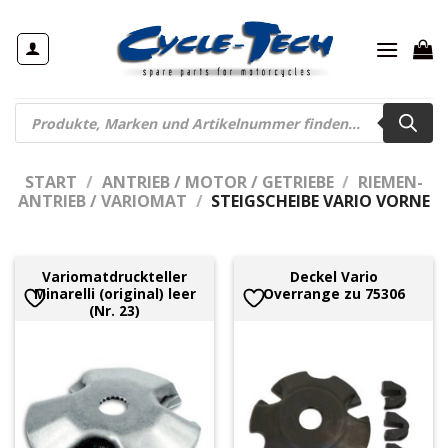
Zum
Inhalt
springen
Products
search
START
/
ANTRIEB / MOTOR / GETRIEBE
/
RIEMEN-
ANTRIEB / VARIOMAT
/
STEIGSCHEIBE VARIO VORNE
Variomatdruckteller
Deckel Vario
Minarelli (original) leer
Overrange zu 75306
(Nr. 23)