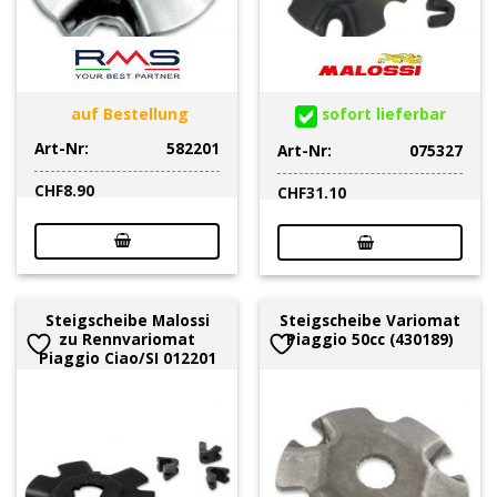
auf Bestellung
sofort lieferbar
Art-Nr:
582201
Art-Nr:
075327
CHF
8.90
CHF
31.10
Steigscheibe Malossi
Steigscheibe Variomat
zu Rennvariomat
Piaggio 50cc (430189)
Piaggio Ciao/SI 012201