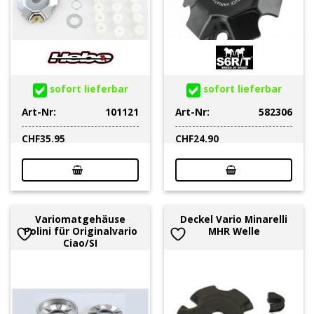
sofort lieferbar
sofort lieferbar
Art-Nr:
101121
Art-Nr:
582306
CHF
35.95
CHF
24.90
Variomatgehäuse
Deckel Vario Minarelli
Polini für Originalvario
MHR Welle
Ciao/SI