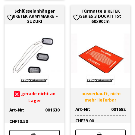
Schlüsselanhänger
Türmatte BIKETEK
BIKETEK ARMYMARKE –
SERIES 3 DUCATI rot
SUZUKI
60x90cm
gerade nicht an
ausverkauft, nicht
mehr lieferbar
Lager
Art-Nr:
001682
Art-Nr:
001630
CHF
39.00
CHF
10.50