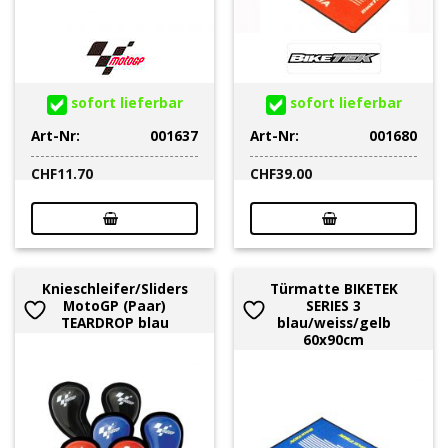
sofort lieferbar
sofort lieferbar
Art-Nr:
001637
Art-Nr:
001680
CHF
11.70
CHF
39.00
Knieschleifer/Sliders
Türmatte BIKETEK
MotoGP (Paar)
SERIES 3
TEARDROP blau
blau/weiss/gelb
60x90cm