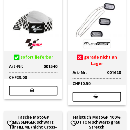
sofort lieferbar
gerade nicht an
Lager
Art-Nr:
001540
Art-Nr:
001628
CHF
29.00
CHF
10.50
Tasche MotoGP
Halstuch MotoGP 100%
MESSENGER schwarz
COTTON schwarz/grau
für HELME (nicht Cross-
Stretch