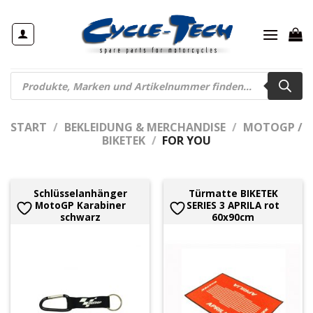
Zum
Inhalt
springen
Products
search
START
/
BEKLEIDUNG & MERCHANDISE
/
MOTOGP /
BIKETEK
/
FOR YOU
Schlüsselanhänger
Türmatte BIKETEK
MotoGP Karabiner
SERIES 3 APRILA rot
schwarz
60x90cm