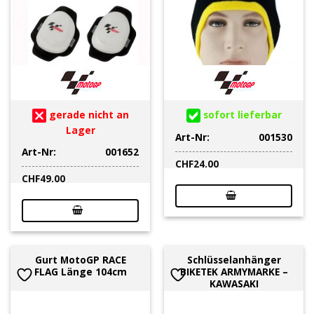
gerade nicht an
sofort lieferbar
Lager
Art-Nr:
001530
Art-Nr:
001652
CHF
24.00
CHF
49.00
Gurt MotoGP RACE
Schlüsselanhänger
FLAG Länge 104cm
BIKETEK ARMYMARKE –
KAWASAKI