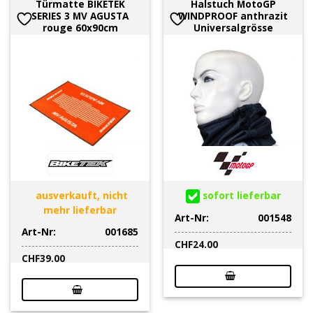
Türmatte BIKETEK
Halstuch MotoGP
SERIES 3 MV AGUSTA
WINDPROOF anthrazit
rouge 60x90cm
Universalgrösse
ausverkauft, nicht
sofort lieferbar
mehr lieferbar
Art-Nr:
001548
Art-Nr:
001685
CHF
24.00
CHF
39.00