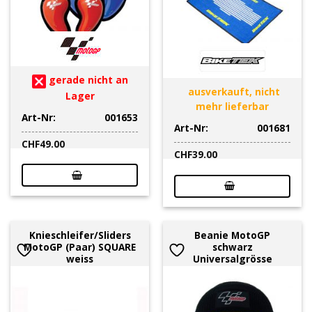
gerade nicht an
ausverkauft, nicht
Lager
mehr lieferbar
Art-Nr:
001653
Art-Nr:
001681
CHF
49.00
CHF
39.00
Knieschleifer/Sliders
Beanie MotoGP
MotoGP (Paar) SQUARE
schwarz
weiss
Universalgrösse