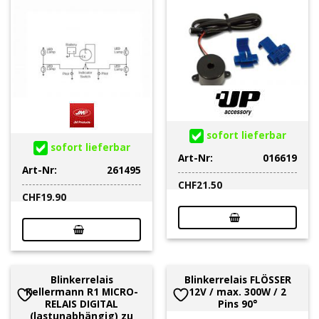
sofort lieferbar
sofort lieferbar
Art-Nr:
016619
Art-Nr:
261495
CHF
21.50
CHF
19.90
Blinkerrelais
Blinkerrelais FLÖSSER
Kellermann R1 MICRO-
12V / max. 300W / 2
RELAIS DIGITAL
Pins 90°
(lastunabhängig) zu