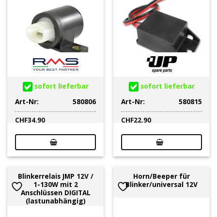
sofort lieferbar
sofort lieferbar
Art-Nr:
580806
Art-Nr:
580815
CHF
34.90
CHF
22.90
Blinkerrelais JMP 12V /
Horn/Beeper für
1-130W mit 2
Blinker/universal 12V
Anschlüssen DIGITAL
(lastunabhängig)