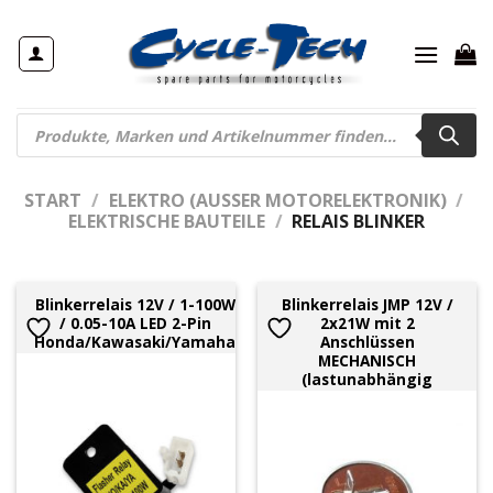
Zum
Inhalt
springen
Products
search
START
/
ELEKTRO (AUSSER MOTORELEKTRONIK)
/
ELEKTRISCHE BAUTEILE
/
RELAIS BLINKER
Blinkerrelais 12V / 1-100W
Blinkerrelais JMP 12V /
/ 0.05-10A LED 2-Pin
2x21W mit 2
Honda/Kawasaki/Yamaha
Anschlüssen
MECHANISCH
(lastunabhängig