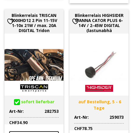
Blinkerrelais TRISCAN
Blinkerrelais HIGHSIDER
1000HD12 2 Pin 11-15V
WANNA CATOR PLUS 6-
1-10x 21W / max. 20A
14V / 2-45W DIGITAL
DIGITAL Tridon
(lastunabhä
sofort lieferbar
auf Bestellung, 5 - 6
Tage
Art-Nr:
282753
Art-Nr:
259073
CHF
34.90
CHF
78.75