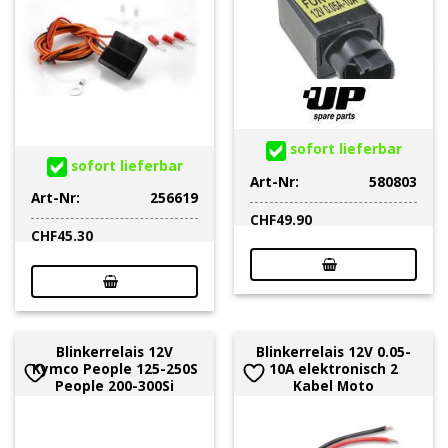
sofort lieferbar
sofort lieferbar
Art-Nr:
580803
Art-Nr:
256619
CHF
49.90
CHF
45.30
Blinkerrelais 12V
Blinkerrelais 12V 0.05-
Kymco People 125-250S
10A elektronisch 2
People 200-300Si
Kabel Moto