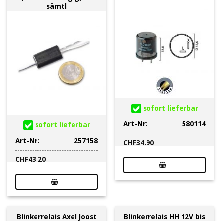
sämtl
sofort lieferbar
Art-Nr:
580114
sofort lieferbar
Art-Nr:
257158
CHF
34.90
CHF
43.20
Blinkerrelais Axel Joost
Blinkerrelais HH 12V bis