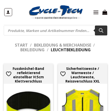
Zum
Inhalt
springen
Products
search
START
/
BEKLEIDUNG & MERCHANDISE
/
BEKLEIDUNG
/
LEUCHTBEKLEIDUNG
Fussknöchel-Band
Sicherheitsweste /
reflektierend
Warnweste /
einstellbar H:5cm
Leuchtweste,
Klettverschluss
Reissverschluss XXL