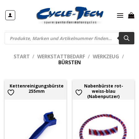
Zum
Inhalt
springen
Products
search
START
/
WERKSTATTBEDARF
/
WERKZEUG
/
BÜRSTEN
Kettenreinigungsbürste
Nabenbürste rot-
255mm
weiss-blau
(Nabenputzer)