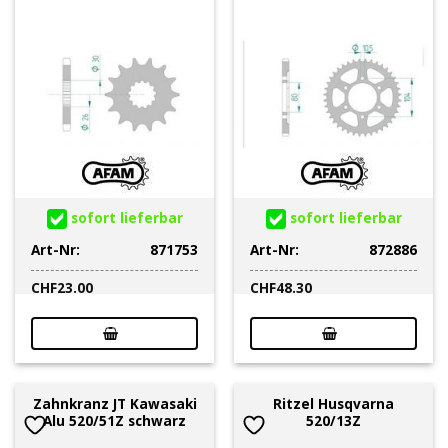
sofort lieferbar
sofort lieferbar
Art-Nr:
871753
Art-Nr:
872886
CHF
23.00
CHF
48.30
Zahnkranz JT Kawasaki
Ritzel Husqvarna
Alu 520/51Z schwarz
520/13Z