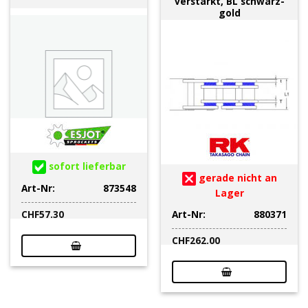
verstärkt, BL schwarz-
gold
sofort lieferbar
gerade nicht an
Art-Nr:
873548
Lager
Art-Nr:
880371
CHF
57.30
CHF
262.00