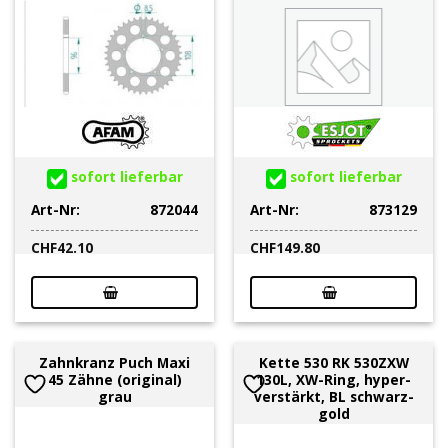
sofort lieferbar
sofort lieferbar
Art-Nr:
872044
Art-Nr:
873129
CHF
42.10
CHF
149.80
Zahnkranz Puch Maxi
Kette 530 RK 530ZXW
45 Zähne (original)
130L, XW-Ring, hyper-
grau
verstärkt, BL schwarz-
gold