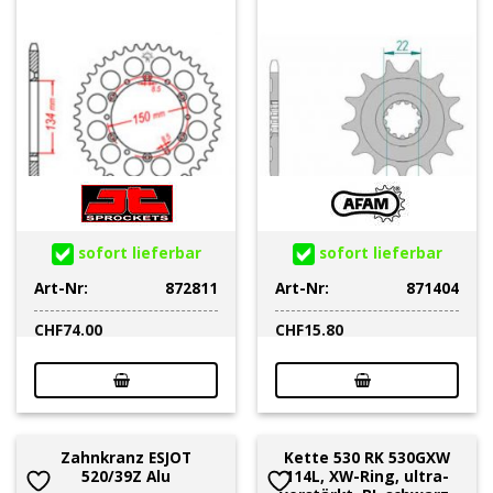
sofort lieferbar
sofort lieferbar
Art-Nr:
872811
Art-Nr:
871404
CHF
74.00
CHF
15.80
Zahnkranz ESJOT
Kette 530 RK 530GXW
520/39Z Alu
114L, XW-Ring, ultra-