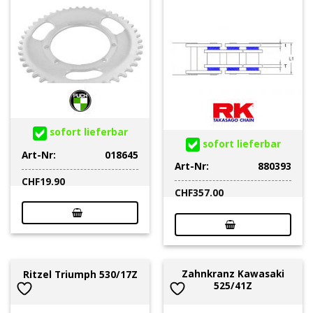
sofort lieferbar
sofort lieferbar
Art-Nr:
018645
Art-Nr:
880393
CHF
19.90
CHF
357.00
Zahnkranz Kawasaki
Ritzel Triumph 530/17Z
525/41Z