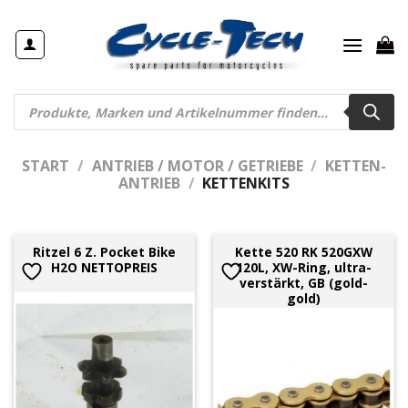
Zum
Inhalt
springen
Products
search
START
/
ANTRIEB / MOTOR / GETRIEBE
/
KETTEN-
ANTRIEB
/
KETTENKITS
Ritzel 6 Z. Pocket Bike
Kette 520 RK 520GXW
H2O NETTOPREIS
120L, XW-Ring, ultra-
verstärkt, GB (gold-
gold)