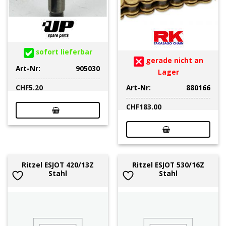
sofort lieferbar
gerade nicht an
Art-Nr:
905030
Lager
Art-Nr:
880166
CHF
5.20
CHF
183.00
Ritzel ESJOT 420/13Z
Ritzel ESJOT 530/16Z
Stahl
Stahl