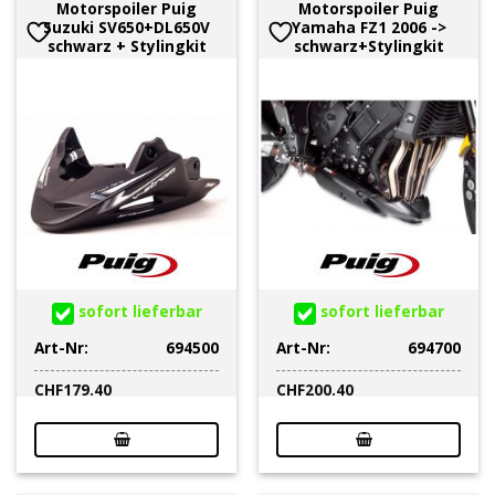
Motorspoiler Puig
Motorspoiler Puig
Suzuki SV650+DL650V
Yamaha FZ1 2006 ->
schwarz + Stylingkit
schwarz+Stylingkit
sofort lieferbar
sofort lieferbar
Art-Nr:
694500
Art-Nr:
694700
CHF
179.40
CHF
200.40