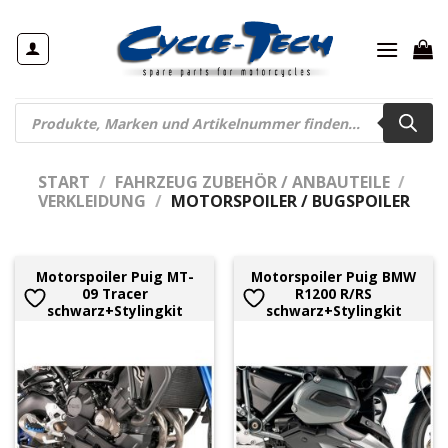
Zum
Inhalt
springen
Products
search
START
/
FAHRZEUG ZUBEHÖR / ANBAUTEILE
/
VERKLEIDUNG
/
MOTORSPOILER / BUGSPOILER
Motorspoiler Puig MT-
Motorspoiler Puig BMW
09 Tracer
R1200 R/RS
schwarz+Stylingkit
schwarz+Stylingkit