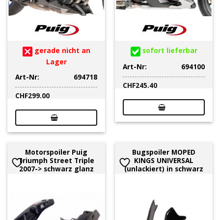
gerade nicht an
sofort lieferbar
Lager
Art-Nr:
694100
Art-Nr:
694718
CHF
245.40
CHF
299.00
Motorspoiler Puig
Bugspoiler MOPED
Triumph Street Triple
KINGS UNIVERSAL
2007-> schwarz glanz
(unlackiert) in schwarz