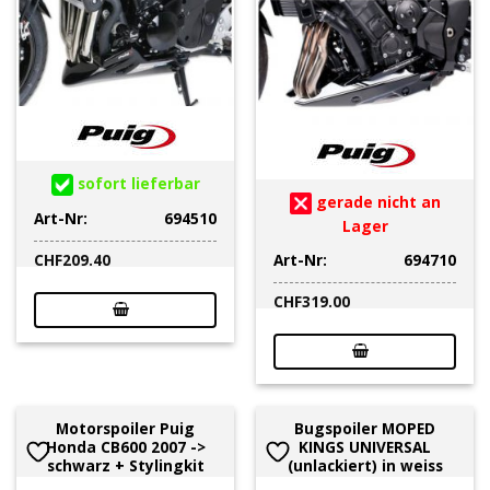
sofort lieferbar
gerade nicht an
Art-Nr:
694510
Lager
Art-Nr:
694710
CHF
209.40
CHF
319.00
Motorspoiler Puig
Bugspoiler MOPED
Honda CB600 2007 ->
KINGS UNIVERSAL
schwarz + Stylingkit
(unlackiert) in weiss