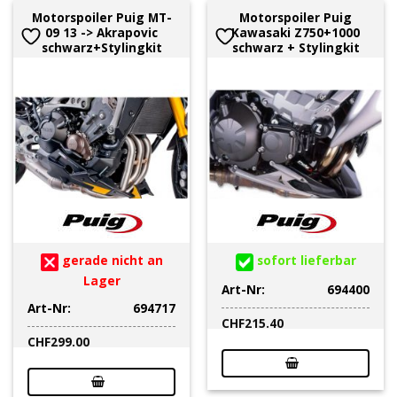
Motorspoiler Puig MT-
Motorspoiler Puig
09 13 -> Akrapovic
Kawasaki Z750+1000
schwarz+Stylingkit
schwarz + Stylingkit
gerade nicht an
sofort lieferbar
Lager
Art-Nr:
694400
Art-Nr:
694717
CHF
215.40
CHF
299.00