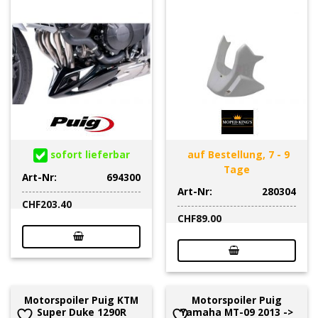
sofort lieferbar
auf Bestellung, 7 - 9
Tage
Art-Nr:
694300
Art-Nr:
280304
CHF
203.40
CHF
89.00
Motorspoiler Puig KTM
Motorspoiler Puig
Super Duke 1290R
Yamaha MT-09 2013 ->