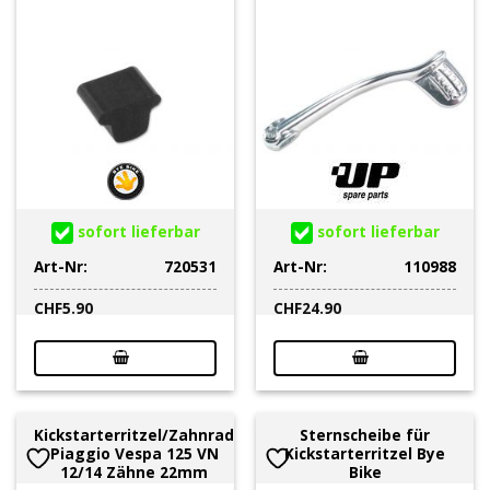
sofort lieferbar
sofort lieferbar
Art-Nr:
720531
Art-Nr:
110988
CHF
5.90
CHF
24.90
Kickstarterritzel/Zahnrad
Sternscheibe für
Piaggio Vespa 125 VN
Kickstarterritzel Bye
12/14 Zähne 22mm
Bike