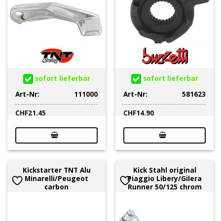
sofort lieferbar
sofort lieferbar
Art-Nr:
111000
Art-Nr:
581623
CHF
21.45
CHF
14.90
Kickstarter TNT Alu
Kick Stahl original
Minarelli/Peugeot
Piaggio Libery/Gilera
carbon
Runner 50/125 chrom