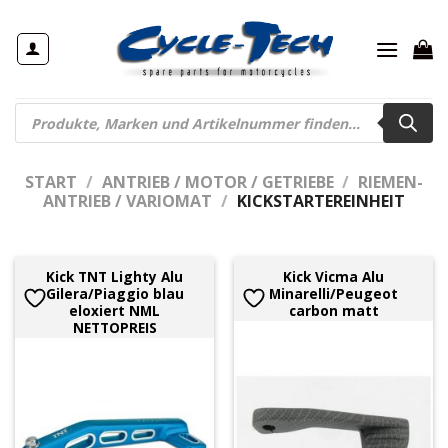
Zum
Inhalt
springen
Products
search
START
/
ANTRIEB / MOTOR / GETRIEBE
/
RIEMEN-
ANTRIEB / VARIOMAT
/
KICKSTARTEREINHEIT
Kick TNT Lighty Alu
Kick Vicma Alu
Gilera/Piaggio blau
Minarelli/Peugeot
eloxiert NML
carbon matt
NETTOPREIS