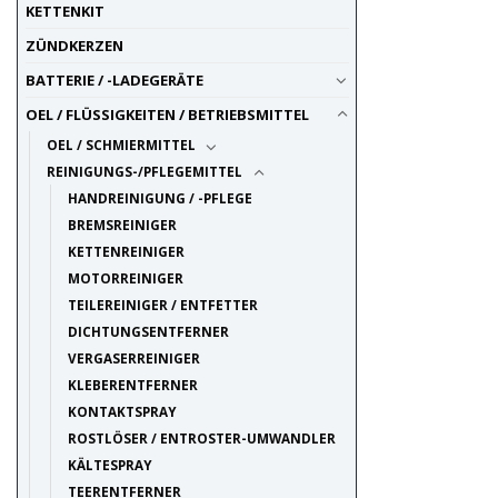
KETTENKIT
Sticker / Aufkleber
1
transparente Materialien
7
ZÜNDKERZEN
Visier
1
BATTERIE / -LADEGERÄTE
Wash-Reiniger /
1
OEL / FLÜSSIGKEITEN / BETRIEBSMITTEL
Insektenentferner
Zubehör / Anbauteile
OEL / SCHMIERMITTEL
5
REINIGUNGS-/PFLEGEMITTEL
HANDREINIGUNG / -PFLEGE
BREMSREINIGER
KETTENREINIGER
MOTORREINIGER
TEILEREINIGER / ENTFETTER
DICHTUNGSENTFERNER
VERGASERREINIGER
KLEBERENTFERNER
KONTAKTSPRAY
ROSTLÖSER / ENTROSTER-UMWANDLER
KÄLTESPRAY
TEERENTFERNER