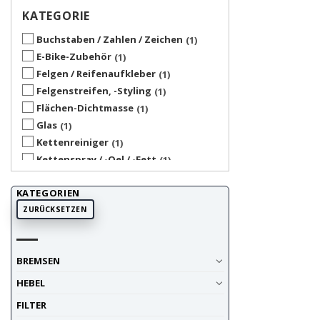
KATEGORIE
Buchstaben / Zahlen / Zeichen
1
E-Bike-Zubehör
1
Felgen / Reifenaufkleber
1
Felgenstreifen, -Styling
1
Flächen-Dichtmasse
1
Glas
1
Kettenreiniger
1
Kettenspray / -Oel / -Fett
1
Klebstoff
1
KATEGORIEN
Kunststoff
1
ZURÜCKSETZEN
lackierte Materialien
1
Reinigung-Pflege-Konservierung
6
Reinigungs-/Pflegemittel
1
BREMSEN
Schmierspray
1
Selbsklebefolie
1
HEBEL
Startnummer
1
FILTER
Sticker / Aufkleber
1