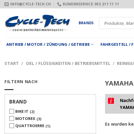
Zum
INFO@CYCLE-TECH.CH
KUNDENSERVICE: 055 211 11 11
Inhalt
springen
Products
BRANDS
search
ANTRIEB / MOTOR / ZÜNDUNG / GETRIEBE
FAHRGESTELL /
START
/
OEL / FLÜSSIGKEITEN / BETRIEBSMITTEL
/
REINIG
FILTERN NACH
YAMAHA 
Nachfo
BRAND
YAMAH
BIKE IT
2
MOTOREX
3
Es wurden ke
QUATTROERRE
1