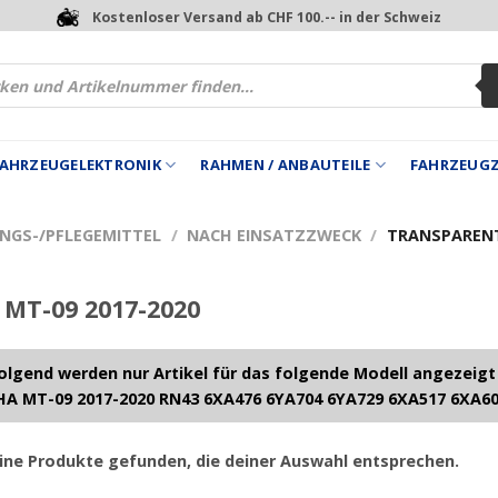
Kostenloser Versand ab CHF 100.-- in der Schweiz
 FAHRZEUGELEKTRONIK
RAHMEN / ANBAUTEILE
FAHRZEUG
UNGS-/PFLEGEMITTEL
/
NACH EINSATZZWECK
/
TRANSPARENT
MT-09 2017-2020
lgend werden nur Artikel für das folgende Modell angezeigt
A MT-09 2017-2020 RN43 6XA476 6YA704 6YA729 6XA517 6XA6
ine Produkte gefunden, die deiner Auswahl entsprechen.