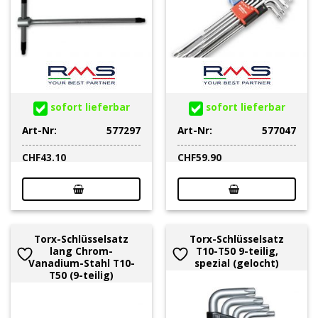
sofort lieferbar
sofort lieferbar
Art-Nr:
577297
Art-Nr:
577047
CHF
43.10
CHF
59.90
Torx-Schlüsselsatz
Torx-Schlüsselsatz
lang Chrom-
T10-T50 9-teilig,
Vanadium-Stahl T10-
spezial (gelocht)
T50 (9-teilig)