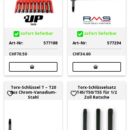
sofort lieferbar
sofort lieferbar
Art-Nr:
577188
Art-Nr:
577294
CHF
70.50
CHF
34.60
Torx-Schlüssel T – T20
Torx-Schlüsselsatz
aus Chrom-Vanadium-
T45/T50/T55 für 1/2
Stahl
Zoll Ratsche