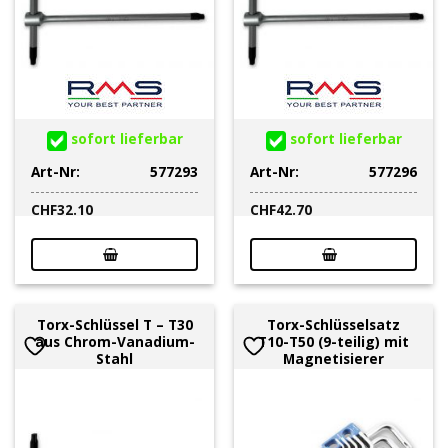
sofort lieferbar
sofort lieferbar
Art-Nr:
577293
Art-Nr:
577296
CHF
32.10
CHF
42.70
Torx-Schlüssel T – T30
Torx-Schlüsselsatz
aus Chrom-Vanadium-
T10-T50 (9-teilig) mit
Stahl
Magnetisierer