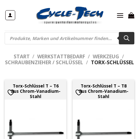
Zum
Inhalt
springen
Products
search
START
/
WERKSTATTBEDARF
/
WERKZEUG
/
SCHRAUBENZIEHER / SCHLÜSSEL
/
TORX-SCHLÜSSEL
Torx-Schlüssel T – T6
Torx-Schlüssel T – T8
aus Chrom-Vanadium-
aus Chrom-Vanadium-
Stahl
Stahl