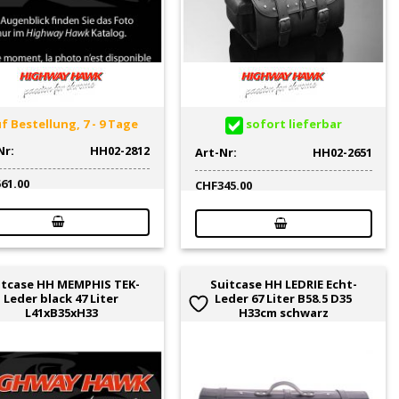
f Bestellung, 7 - 9 Tage
sofort lieferbar
Nr:
HH02-2812
Art-Nr:
HH02-2651
561.00
CHF
345.00
itcase HH MEMPHIS TEK-
Suitcase HH LEDRIE Echt-
Leder black 47 Liter
Leder 67 Liter B58.5 D35
L41xB35xH33
H33cm schwarz