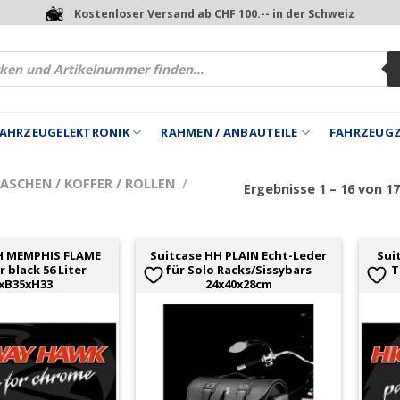
Kostenloser Versand ab CHF 100.-- in der Schweiz
 FAHRZEUGELEKTRONIK
RAHMEN / ANBAUTEILE
FAHRZEUG
ASCHEN / KOFFER / ROLLEN
/
Ergebnisse 1 – 16 von 1
H MEMPHIS FLAME
Suitcase HH PLAIN Echt-Leder
Sui
 black 56 Liter
für Solo Racks/Sissybars
T
xB35xH33
24x40x28cm