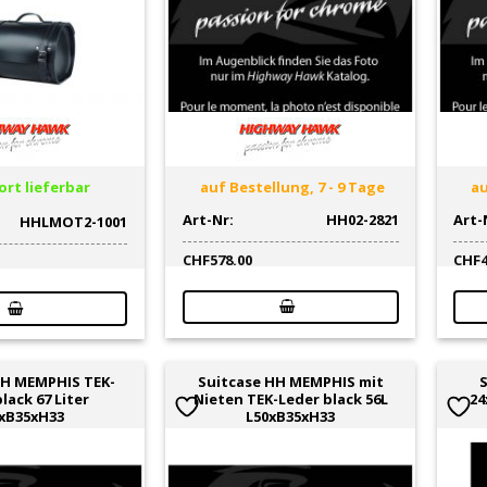
rt lieferbar
auf Bestellung, 7 - 9 Tage
au
Art-Nr:
HH02-2821
Art-
HHLMOT2-1001
CHF
578.00
CHF
HH MEMPHIS TEK-
Suitcase HH MEMPHIS mit
lack 67 Liter
Nieten TEK-Leder black 56L
24
xB35xH33
L50xB35xH33