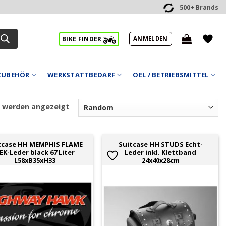
500+ Brands
ANMELDEN
BIKE FINDER
ZUBEHÖR
WERKSTATTBEDARF
OEL / BETRIEBSMITTEL
7 werden angezeigt
tcase HH MEMPHIS FLAME
Suitcase HH STUDS Echt-
EK-Leder black 67 Liter
Leder inkl. Klettband
L58xB35xH33
24x40x28cm