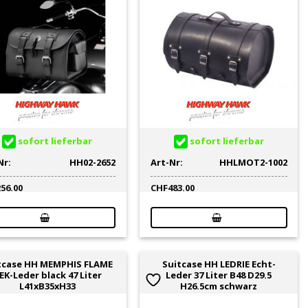
sofort lieferbar
sofort lieferbar
Nr:
HH02-2652
Art-Nr:
HHLMOT2-1002
256.00
CHF
483.00
tcase HH MEMPHIS FLAME
Suitcase HH LEDRIE Echt-
EK-Leder black 47 Liter
Leder 37 Liter B48 D29.5
L41xB35xH33
H26.5cm schwarz