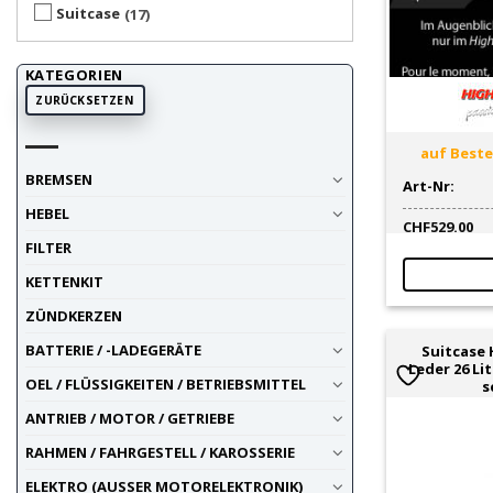
Suitcase
17
KATEGORIEN
ZURÜCKSETZEN
auf Bestel
BREMSEN
Art-Nr:
HEBEL
CHF
529.00
FILTER
KETTENKIT
ZÜNDKERZEN
BATTERIE / -LADEGERÄTE
Suitcase 
Leder 26 Li
OEL / FLÜSSIGKEITEN / BETRIEBSMITTEL
s
ANTRIEB / MOTOR / GETRIEBE
RAHMEN / FAHRGESTELL / KAROSSERIE
ELEKTRO (AUSSER MOTORELEKTRONIK)