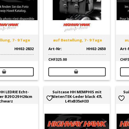
lung, 7 - 9 Tage
auf Bestellung, 7 - 9 Tage
au
HH02-2832
Art-Nr:
HH02-2650
Art-
CHF
325.00
CHF
HH LEDRIE Echt-
Suitcase HH MEMPHIS mit
Su
ter B29 D29 H26cm
NIetenTEK-Leder black 47L
chwarz
L41xB35xH33