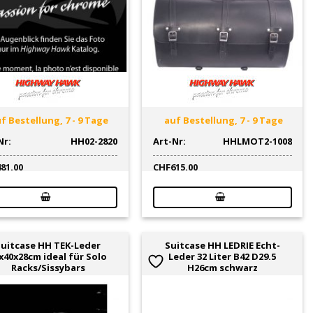
f Bestellung, 7 - 9 Tage
auf Bestellung, 7 - 9 Tage
Nr:
HH02-2820
Art-Nr:
HHLMOT2-1008
481.00
CHF
615.00
Suitcase HH TEK-Leder
Suitcase HH LEDRIE Echt-
x40x28cm ideal für Solo
Leder 32 Liter B42 D29.5
Racks/Sissybars
H26cm schwarz