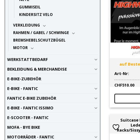
GUMMISEIL
KINDERSITZ VELO
VERKLEIDUNG
RAHMEN / GABEL / SCHWINGE
BREMSHEBELSCHUTZBÜGEL
MOTOR
WERKSTATTBEDARF
auf Bestel
BEKLEIDUNG & MERCHANDISE
Art-Nr:
E-BIKE-ZUBEHÖR
CHF
510.00
E-BIKE - FANTIC
FANTIC E-BIKE ZUBEHÖR
E-BIKE - FANTIC ISSIMO
E-SCOOTER - FANTIC
Suitcase
Lede
MOFA - BYE BIKE
Racks/Siss
MOTORRÄDER - FANTIC