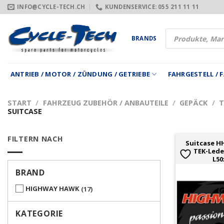
Zum
INFO@CYCLE-TECH.CH
KUNDENSERVICE: 055 211 11 11
Inhalt
springen
Products
BRANDS
search
ANTRIEB / MOTOR / ZÜNDUNG / GETRIEBE
FAHRGESTELL /
START
/
FAHRZEUG ZUBEHÖR / ANBAUTEILE
/
GEPÄCK
/
T
SUITCASE
FILTERN NACH
Suitcase H
TEK-Leder
L50
BRAND
HIGHWAY HAWK
17
KATEGORIE