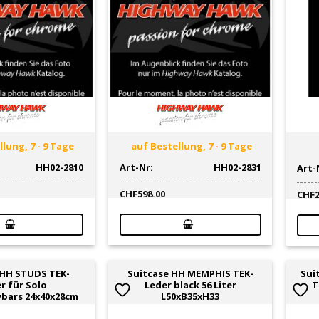
lung, 7 - 9 Tage
auf Bestellung, 7 - 9 Tage
HH02-2810
Art-Nr:
HH02-2831
Art-
CHF
598.00
CHF
 HH STUDS TEK-
Suitcase HH MEMPHIS TEK-
Sui
r für Solo
Leder black 56 Liter
T
ybars 24x40x28cm
L50xB35xH33