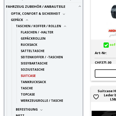
FAHRZEUG ZUBEHÖR / ANBAUTEILE
OPTIK, CONFORT & SICHERHEIT
GEPÄCK
TASCHEN / KOFFER / ROLLEN
FLASCHEN / -HALTER
GEPÄCKROLLEN
sofo
RUCKSACK
SATTELTASCHE
Art-Nr:
SEITENKOFFER / -TASCHEN
CHF
371.00
SISSYBARTASCHE
SOZIUSTASCHE
SUITCASE
TANKRUCKSACK
TASCHE
Suitcase 
TOPCASE
Leder b
L58
WERKZEUGROLLE / TASCHE
BEFESTIGUNG
NETZ