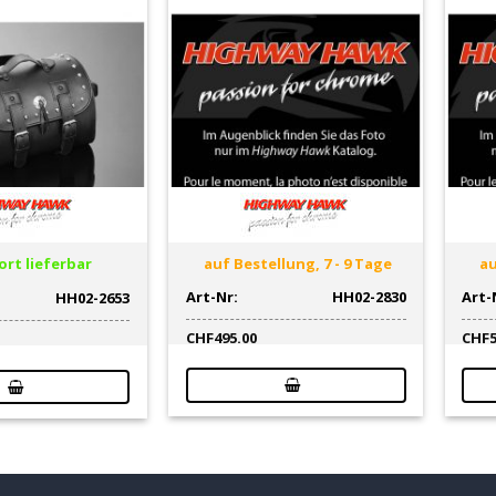
rt lieferbar
auf Bestellung, 7 - 9 Tage
au
Art-Nr:
HH02-2830
Art-
HH02-2653
CHF
495.00
CHF