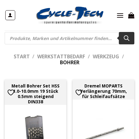
Zum
Inhalt
springen
Products
search
START
/
WERKSTATTBEDARF
/
WERKZEUG
/
BOHRER
Metall Bohrer Set HSS
Dremel MOPARTS
1.0-10.0mm 19 Stück
Verlängerung 70mm,
0.5mm steigend
für Schleifaufsätze
DIN338